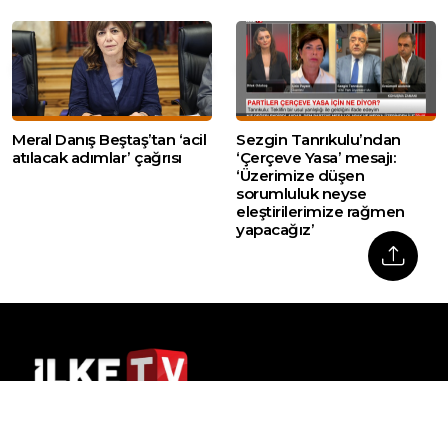
Meral Danış Beştaş’tan ‘acil
Sezgin Tanrıkulu’ndan
atılacak adımlar’ çağrısı
‘Çerçeve Yasa’ mesajı:
‘Üzerimize düşen
sorumluluk neyse
eleştirilerimize rağmen
yapacağız’
Web sitemizde yer alan haber içerikleri izin