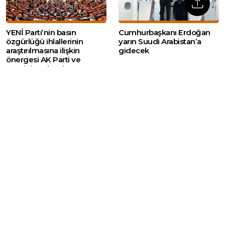
YENİ Parti’nin basın
Cumhurbaşkanı Erdoğan
özgürlüğü ihlallerinin
yarın Suudi Arabistan’a
araştırılmasına ilişkin
gidecek
önergesi AK Parti ve
MHP’nin oylarıyla
reddedildi
Web sitemizde yer alan haber içerikleri izin
alınmadan, kaynak gösterilerek dahi iktibas
edilemez. Kanuna aykırı ve izinsiz olarak
kopyalanamaz, başka yerde yayınlanamaz.