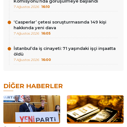
Komisyonu’nda görüşülmeye başlandı
7 Ağustos 2026
16:10
‘Casperlar’ çetesi soruşturmasında 149 kişi
hakkında yeni dava
7 Ağustos 2026
16:05
İstanbul’da iş cinayeti: 71 yaşındaki işçi inşaatta
öldü
7 Ağustos 2026
16:00
DIĞER HABERLER