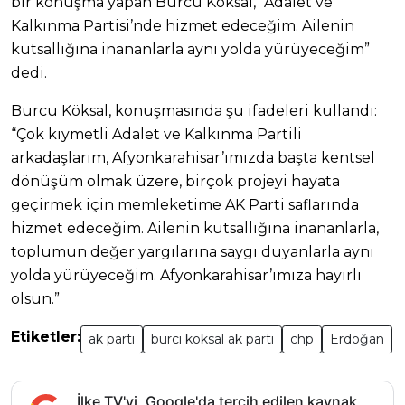
bir konuşma yapan Burcu Köksal, “Adalet ve
Kalkınma Partisi’nde hizmet edeceğim. Ailenin
kutsallığına inananlarla aynı yolda yürüyeceğim”
dedi.
Burcu Köksal, konuşmasında şu ifadeleri kullandı:
“Çok kıymetli Adalet ve Kalkınma Partili
arkadaşlarım, Afyonkarahisar’ımızda başta kentsel
dönüşüm olmak üzere, birçok projeyi hayata
geçirmek için memleketime AK Parti saflarında
hizmet edeceğim. Ailenin kutsallığına inananlarla,
toplumun değer yargılarına saygı duyanlarla aynı
yolda yürüyeceğim. Afyonkarahisar’ımıza hayırlı
olsun.”
Etiketler:
ak parti
burcı köksal ak parti
chp
Erdoğan
İlke TV'yi, Google'da tercih edilen kaynak