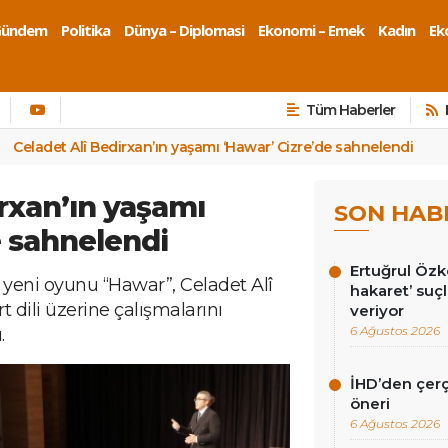
Gündem
Politika
Dünya – Diplomasi
Ekonomi – Emek
Kadın
Eko
Tüm Haberler
Celadet Alî Bedirxan’ın yaşamı ‘Hawar’ Cizre’de sahnelendi
irxan’ın yaşamı
SON HAB
e sahnelendi
Ertuğrul Öz
 yeni oyunu “Hawar”, Celadet Alî
hakaret’ suç
 dili üzerine çalışmalarını
veriyor
6 Ağustos 2026
.
İHD’den çer
öneri
6 Ağustos 2026