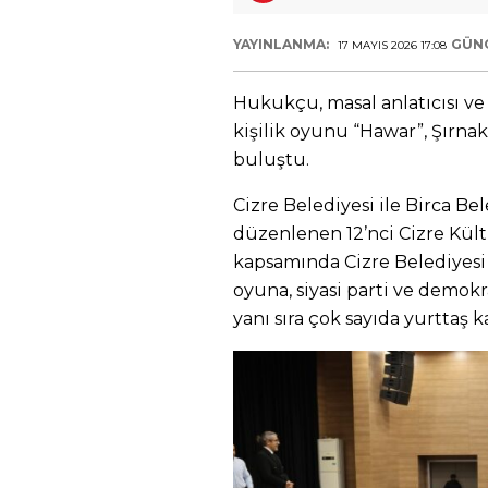
YAYINLANMA:
GÜN
17 MAYIS 2026 17:08
Hukukçu, masal anlatıcısı ve
kişilik oyunu “Hawar”, Şırnak’
buluştu.
Cizre Belediyesi ile Birca Be
düzenlenen 12’nci Cizre Kültü
kapsamında Cizre Belediyesi
oyuna, siyasi parti ve demokr
yanı sıra çok sayıda yurttaş ka