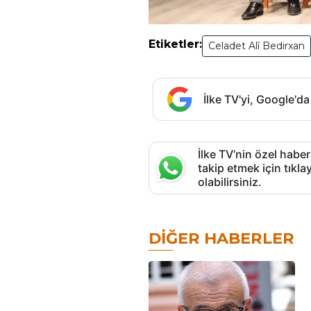
Etiketler:
Celadet Alî Bedirxan
İlke TV'yi, Google'da
İlke TV’nin özel haber
takip etmek için tık
olabilirsiniz.
DIĞER HABERLER