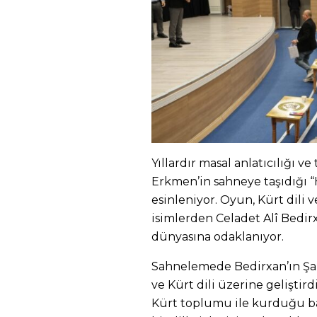
Yıllardır masal anlatıcılığı v
Erkmen’in sahneye taşıdığı 
esinleniyor. Oyun, Kürt dili 
isimlerden Celadet Alî Bedir
dünyasına odaklanıyor.
Sahnelemede Bedirxan’ın Şam’
ve Kürt dili üzerine geliştird
Kürt toplumu ile kurduğu bağ