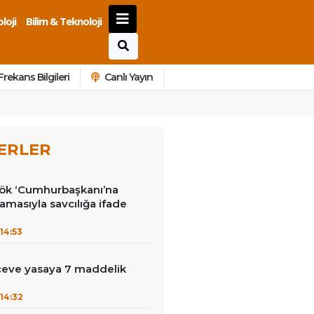
loji
Bilim & Teknoloji
Frekans Bilgileri
Canlı Yayın
ERLER
kök ‘Cumhurbaşkanı’na
lamasıyla savcılığa ifade
14:53
çeve yasaya 7 maddelik
14:32