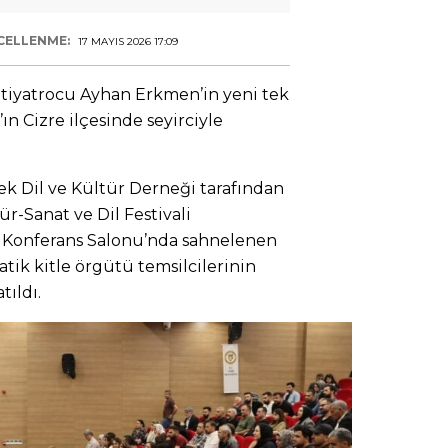
CELLENME:
17 MAYIS 2026 17:09
 tiyatrocu Ayhan Erkmen’in yeni tek
ın Cizre ilçesinde seyirciyle
lek Dil ve Kültür Derneği tarafından
r-Sanat ve Dil Festivali
 Konferans Salonu’nda sahnelenen
atik kitle örgütü temsilcilerinin
tıldı.