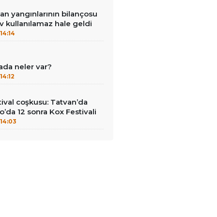
an yangınlarının bilançosu
ev kullanılamaz hale geldi
14:14
ada neler var?
14:12
ival coşkusu: Tatvan’da
o’da 12 sonra Kox Festivali
14:03