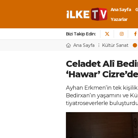
Ana Sayfa
Yazarlar
Bizi Takip Edin:
Ana Sayfa
Kültür Sanat
Celadet Alî Bed
‘Hawar’ Cizre’d
Ayhan Erkmen’in tek kişilik
Bedirxan’ın yaşamını ve Kürt
tiyatroseverlerle buluşturdu