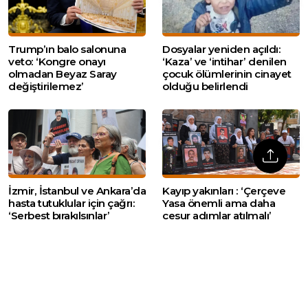
Trump’ın balo salonuna
Dosyalar yeniden açıldı:
veto: ‘Kongre onayı
‘Kaza’ ve ‘intihar’ denilen
olmadan Beyaz Saray
çocuk ölümlerinin cinayet
değiştirilemez’
olduğu belirlendi
İzmir, İstanbul ve Ankara’da
Kayıp yakınları : ‘Çerçeve
hasta tutuklular için çağrı:
Yasa önemli ama daha
‘Serbest bırakılsınlar’
cesur adımlar atılmalı’