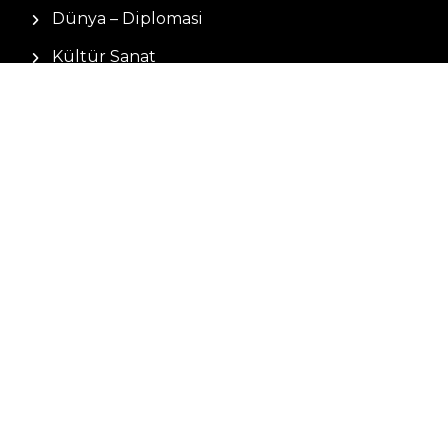
Dünya – Diplomasi
Kültür Sanat
Ekonomi – Emek
Bilim & Teknoloji
Spor
KVKK BILGILENDIRMESI
Kamera Aydınlatma Metni
Hizmet Şartları
Çerez Politikası
Müşteri Aydınlatma Metni
Kişisel Verileri Koruma Kanunu