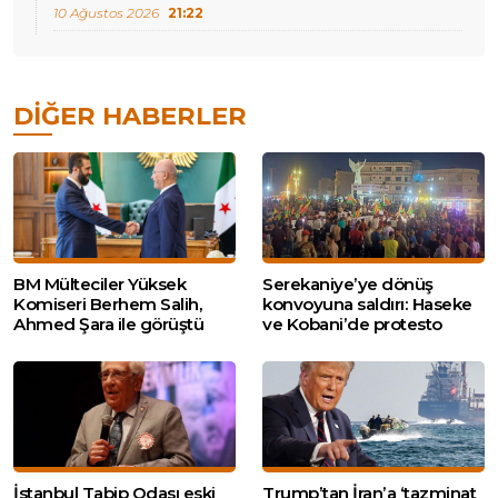
10 Ağustos 2026
21:22
DIĞER HABERLER
BM Mülteciler Yüksek
Serekaniye’ye dönüş
Komiseri Berhem Salih,
konvoyuna saldırı: Haseke
Ahmed Şara ile görüştü
ve Kobani’de protesto
İstanbul Tabip Odası eski
Trump’tan İran’a ‘tazminat