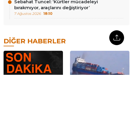
Sebahat Tuncel: ‘Kürtler mücadeleyi
bırakmıyor, araçlarını değiştiriyor’
7 Ağustos 2026
18:10
DIĞER HABERLER
Menderes Belediye
Rusya: Karadeniz’de,
Başkanı İlkay Çiçek,
Ukrayna’ya askeri malzeme
tutuklandı
taşıyan 2 kuru yük gemisini
vurduk