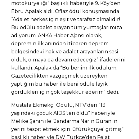
motokuryeliği” başlıklı haberiyle 9. Köy’den
Ebru Apalak aldı. Oflaz ödül konuşmasında
“Adalet herkes için eşit ve tarafsız olmalıdır!
Bu ödülü adalet arayan tüm yurttaşlarımıza
adıyorum. ANKA Haber Ajansı olarak,
depremin ilk anından itibaren deprem
bölgesindeki hak ve adalet arayanların sesi
olduk, olmaya da devam edeceğiz” ifadelerini
kullandı. Apalak da “Bu benim ilk ödülüm.
Gazetecilikten vazgeçmek üzereyken
yaptığım bu haber ile beni ödüle layık
gördükleri için çok teşekkür ederim” dedi.
Mustafa Ekmekçi Ödülü, NTV’den “13
yaşındaki çocuk AIDS’ten öldü” haberiyle
Melike Şahin ile “Jandarma Narin Güran’ın
yerini tespit etmek için ‘üfürükçüye’ gitmiş”
başlıklı haberiyle DW Türkçe’den Felat