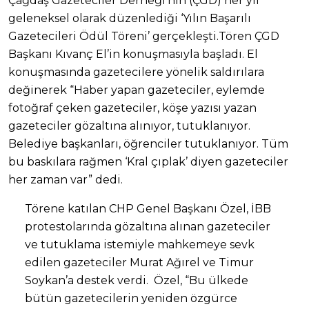
Çağdaş Gazeteciler Derneği’nin (ÇGD) her yıl
geleneksel olarak düzenlediği ‘Yılın Başarılı
Gazetecileri Ödül Töreni’ gerçekleşti.Tören ÇGD
Başkanı Kıvanç El’in konuşmasıyla başladı. El
konuşmasında gazetecilere yönelik saldırılara
değinerek “Haber yapan gazeteciler, eylemde
fotoğraf çeken gazeteciler, köşe yazısı yazan
gazeteciler gözaltına alınıyor, tutuklanıyor.
Belediye başkanları, öğrenciler tutuklanıyor. Tüm
bu baskılara rağmen ‘Kral çıplak’ diyen gazeteciler
her zaman var” dedi.
Törene katılan CHP Genel Başkanı Özel, İBB
protestolarında gözaltına alınan gazeteciler
ve tutuklama istemiyle mahkemeye sevk
edilen gazeteciler Murat Ağırel ve Timur
Soykan’a destek verdi. Özel, “Bu ülkede
bütün gazetecilerin yeniden özgürce