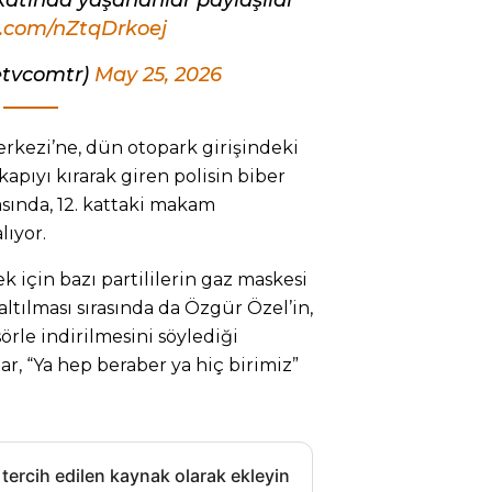
atında yaşananlar paylaşıldı
r.com/nZtqDrkoej
etvcomtr)
May 25, 2026
kezi’ne, dün otopark girişindeki
kapıyı kırarak giren polisin biber
asında, 12. kattaki makam
lıyor.
için bazı partililerin gaz maskesi
ltılması sırasında da Özgür Özel’in,
örle indirilmesini söylediği
ar, “Ya hep beraber ya hiç birimiz”
 tercih edilen kaynak olarak ekleyin