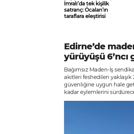
İmralı’da tek kişilik
satranç: Öcalan’ın
taraflara eleştirisi
Edirne’de maden 
yürüyüşü 6’ncı
Bağımsız Maden-İş sendikas
akitleri feshedilen yaklaşık
güvenliğine uygun hale geti
kadar eylemlerini sürdürece