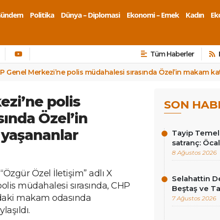
Gündem
Politika
Dünya – Diplomasi
Ekonomi – Emek
Kadın
Eko
Tüm Haberler
P Genel Merkezi’ne polis müdahalesi sırasında Özel’in makam kat
zi’ne polis
SON HAB
sında Özel’in
yaşananlar
Tayip Temel y
satranç: Öcala
8 Ağustos 2026
“Özgür Özel İletişim” adlı X
Selahattin D
olis müdahalesi sırasında, CHP
Beştaş ve Ta
ındaki makam odasında
7 Ağustos 2026
laşıldı.