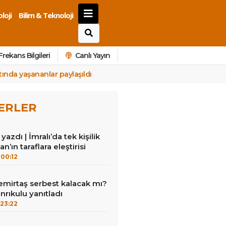
loji
Bilim & Teknoloji
Frekans Bilgileri
Canlı Yayın
ında yaşananlar paylaşıldı
ERLER
azdı | İmralı’da tek kişilik
n’ın taraflara eleştirisi
00:12
emirtaş serbest kalacak mı?
nrıkulu yanıtladı
23:22