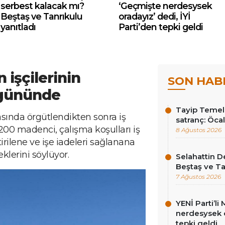
serbest kalacak mı?
‘Geçmişte nerdesysek
Beştaş ve Tanrıkulu
oradayız’ dedi, İYİ
yanıtladı
Parti’den tepki geldi
işçilerinin
SON HAB
 gününde
Tayip Temel y
ında örgütlendikten sonra iş
satranç: Öcala
 200 madenci, çalışma koşulları iş
8 Ağustos 2026
rilene ve işe iadeleri sağlanana
klerini söylüyor.
Selahattin D
Beştaş ve Ta
7 Ağustos 2026
YENİ Parti’l
nerdesysek o
tepki geldi