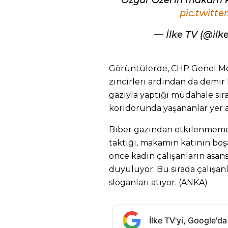
Özgür Özel’in makam k
pic.twitte
— İlke TV (@ilk
Görüntülerde, CHP Genel Mer
zincirleri ardından da demir 
gazıyla yaptığı müdahale sır
koridorunda yaşananlar yer a
Biber gazından etkilenmemek 
taktığı, makamın katının boşa
önce kadın çalışanların asans
duyuluyor. Bu sırada çalışanl
sloganları atıyor. (ANKA)
İlke TV'yi, Google'da