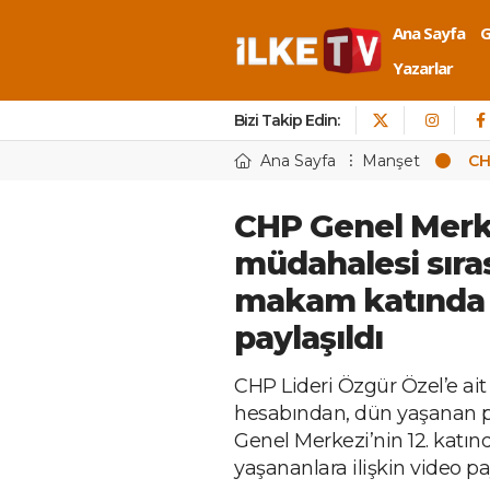
Ana Sayfa
Yazarlar
Bizi Takip Edin:
Ana Sayfa
Manşet
CH
CHP Genel Merke
müdahalesi sıra
makam katında 
paylaşıldı
CHP Lideri Özgür Özel’e ait 
hesabından, dün yaşanan p
Genel Merkezi’nin 12. kat
yaşananlara ilişkin video pay