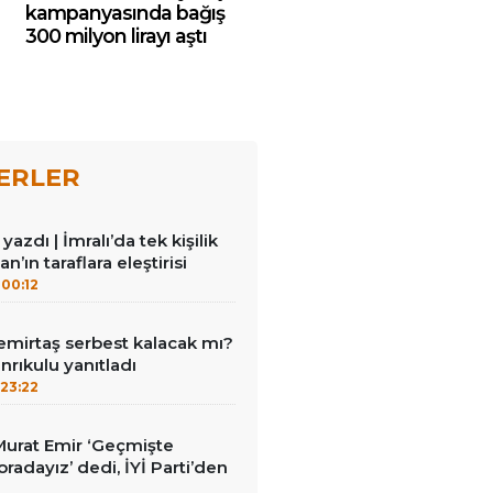
kampanyasında bağış
300 milyon lirayı aştı
ERLER
azdı | İmralı’da tek kişilik
n’ın taraflara eleştirisi
00:12
emirtaş serbest kalacak mı?
nrıkulu yanıtladı
23:22
i Murat Emir ‘Geçmişte
radayız’ dedi, İYİ Parti’den