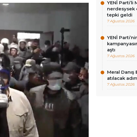
YENİ Parti’l
nerdesysek o
tepki geldi
7 Ağustos 2026
YENİ Parti’n
kampanyasınd
aştı
7 Ağustos 2026
Meral Danış 
atılacak adım
7 Ağustos 2026