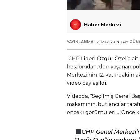
Haber Merkezi
YAYINLANMA:
GÜN
25 MAYIS 2026 13:47
CHP Lideri Özgür Özel’e ait 
hesabından, dün yaşanan pol
Merkezi’nin 12. katındaki ma
video paylaşıldı.
Videoda, “Seçilmiş Genel Baş
makamının, butlancılar taraf
önceki görüntüleri… ‘Önce kad
CHP Genel Merkezi’n