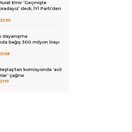
i Murat Emir ‘Geçmişte
radayız’ dedi, İYİ Parti’den
22:30
in dayanışma
a bağış 300 milyon lirayı
21:38
Beştaş’tan komisyonda ‘acil
lar’ çağrısı
21:10