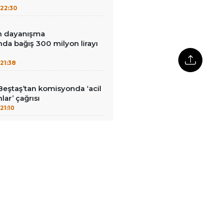
22:30
in dayanışma
a bağış 300 milyon lirayı
21:38
Beştaş’tan komisyonda ‘acil
lar’ çağrısı
21:10