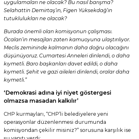
uygulamaları ne olacak? Bu nasıl barışma?
Selahattin Demirtaş’ın, Figen Yüksekdağ’ın
tutuklulukları ne olacak?
Burada önemli olan komisyonun çalışması.
Öcalan’ın mesajları zaten kamuoyuna ulaştırılıyor.
Meclis zemininde kalmanın daha doğru olacağını
düşünüyoruz. Cumartesi Anneleri dinlendi, o daha
kıymetli. Baro başkanları davet edildi, o daha
kıymetli. Şehit ve gazi aileleri dinlendi, oralar daha
kıymetli.”
‘D
emokrasi adına
iyi niyet göstergesi
olmazsa
masadan kalkılır’
CHP kurmayları, “CHP’li belediyelere yeni
operasyonlar düzenlenmesi durumunda
komisyondan çekilir misiniz?” sorusuna karşılık ise
şu yanıtı verdi: