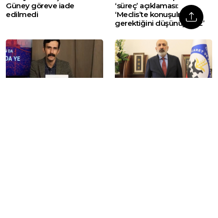
Güney göreve iade
‘süreç’ açıklaması:
edilmedi
‘Meclis’te konuşulması
gerektiğini düşünüyoruz’
200 gündür Rakka’da
DTSO Başkanı Mehmet
tutuklu: Esir takaslarına
Kaya: ‘Barışın ekonomik
rağmen gazeteci Ahmed
kazancını konuşmalıyız’
Polad serbest bırakılmadı