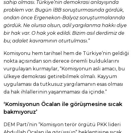
sahip olması. Türkiye’nin demokrasi anlayışında
problem var. Bugün İBB soruşturmasında gördük,
ondan önce Ergenekon-Balyoz soruşturmalarında
gördük. Ne olursa olsun, adil yargılanma hakkı diye
bir hak var. O hak yok edildi. Bizim asıl derdimiz de
bu; adalet kavramının oturtulması.”
Komisyonu hem tarihsel hem de Türkiye’nin geldiği
nokta açısından son derece önemli bulduklarını
vurgulayan kurmaylar, “Komisyonun asli amacı, bu
ülkeye demokrasi getirebilmek olmalı. Kayyum
uygulaması da tutkusuz yargılamanın esas olması
da hak ihlallerinin yaşanmaması da içinde.”
‘Komisyonun Öcalan ile görüşmesine sıcak
bakmıyoruz’
DEM Parti’nin “Komisyon terör örgütü PKK lideri
Abdullah Öcalan ile görüşsün” beklentisine sıcak