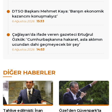
DTSO Başkanı Mehmet Kaya: ‘Barışın ekonomik
kazancını konuşmalıyız’
6 Ağustos 2026
15:33
Çağlayan’da ifade veren gazeteci Ertuğrul
Özkök: ‘Cumhurbaşkanına hakaret, asla aklımın
ucundan dahi geçmeyecek bir şey’
6 Ağustos 2026
14:53
DIĞER HABERLER
Tahliye edilmişti: İnan
Özel’den Güvenpark’ta