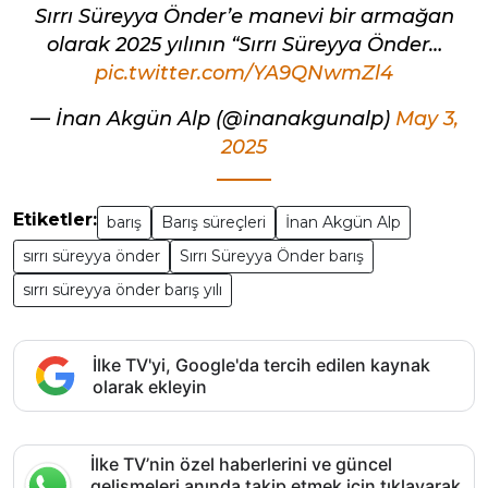
Sırrı Süreyya Önder’e manevi bir armağan
olarak 2025 yılının “Sırrı Süreyya Önder…
pic.twitter.com/YA9QNwmZl4
— İnan Akgün Alp (@inanakgunalp)
May 3,
2025
Etiketler:
barış
Barış süreçleri
İnan Akgün Alp
sırrı süreyya önder
Sırrı Süreyya Önder barış
sırrı süreyya önder barış yılı
İlke TV'yi, Google'da tercih edilen kaynak
olarak ekleyin
İlke TV’nin özel haberlerini ve güncel
gelişmeleri anında takip etmek için tıklayarak