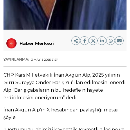
Haber Merkezi
YAYINLANMA:
3 MAYIS 2025 21:34
CHP Kars Milletvekili İnan Akgün Alp, 2025 yılının
‘Sırrı Süreyya Önder Barış Yılı’ ilan edilmesini önerdi.
Alp “Barış çabalarının bu hedefle nihayete
erdirilmesini öneriyorum” dedi.
İnan Akgün Alp’in X hesabından paylaştığı mesajı
şöyle:
“Dostumuzu, abimizi kaybettik. Kıymetli ailesine ve