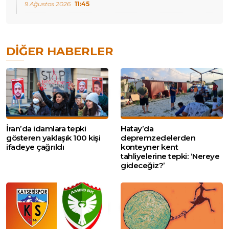
9 Ağustos 2026
11:45
DIĞER HABERLER
İran’da idamlara tepki
Hatay’da
gösteren yaklaşık 100 kişi
depremzedelerden
ifadeye çağrıldı
konteyner kent
tahliyelerine tepki: ‘Nereye
gideceğiz?’