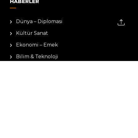
HABERLER
Dünya – Diplomasi
Kültür Sanat
Ekonomi – Emek
Bilim & Teknoloji
Spor
KVKK BILGILENDIRMESI
Kamera Aydınlatma Metni
Hizmet Şartları
Çerez Politikası