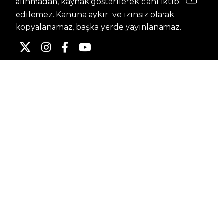
alınmadan, kaynak gösterilerek dahi iktibas
edilemez. Kanuna aykırı ve izinsiz olarak
kopyalanamaz, başka yerde yayınlanamaz.
HABERLER
Dünya – Diplomasi
Kültür Sanat
Ekonomi – Emek
Bilim & Teknoloji
Spor
KVKK BILGILENDIRMESI