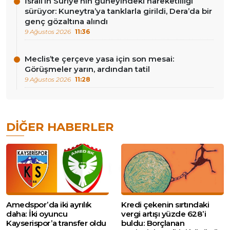
İsrail’in Suriye’nin güneyindeki hareketliliği
sürüyor: Kuneytra’ya tanklarla girildi, Dera’da bir
genç gözaltına alındı
9 Ağustos 2026
11:36
Meclis’te çerçeve yasa için son mesai:
Görüşmeler yarın, ardından tatil
9 Ağustos 2026
11:28
DIĞER HABERLER
Amedspor’da iki ayrılık
Kredi çekenin sırtındaki
daha: İki oyuncu
vergi artışı yüzde 628’i
Kayserispor’a transfer oldu
buldu: Borçlanan