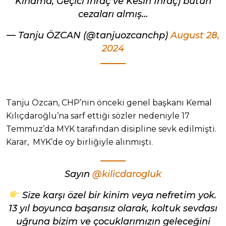
Kınama, Geçici İhraç ve Kesin İhraç) bütün
cezaları almış…
— Tanju ÖZCAN (@tanjuozcanchp)
August 28,
2024
Tanju Özcan, CHP’nin önceki genel başkanı Kemal
Kılıçdaroğlu’na sarf ettiği sözler nedeniyle 17
Temmuz’da MYK tarafından disipline sevk edilmişti.
Karar, MYK’de oy birliğiyle alınmıştı.
Sayın
@kilicdarogluk
Size karşı özel bir kinim veya nefretim yok.
13 yıl boyunca başarısız olarak, koltuk sevdası
uğruna bizim ve çocuklarımızın geleceğini