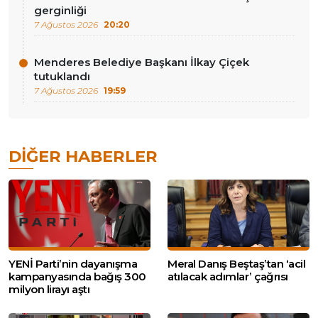
gerginliği
7 Ağustos 2026
20:20
Menderes Belediye Başkanı İlkay Çiçek
tutuklandı
7 Ağustos 2026
19:59
DIĞER HABERLER
YENİ Parti’nin dayanışma
Meral Danış Beştaş’tan ‘acil
kampanyasında bağış 300
atılacak adımlar’ çağrısı
milyon lirayı aştı