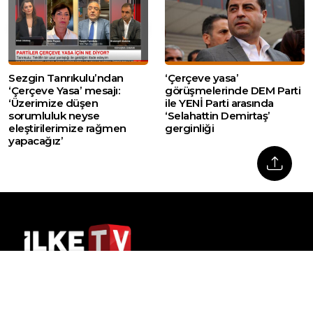
Sezgin Tanrıkulu’ndan
‘Çerçeve yasa’
‘Çerçeve Yasa’ mesajı:
görüşmelerinde DEM Parti
‘Üzerimize düşen
ile YENİ Parti arasında
sorumluluk neyse
‘Selahattin Demirtaş’
eleştirilerimize rağmen
gerginliği
yapacağız’
Web sitemizde yer alan haber içerikleri izin
alınmadan, kaynak gösterilerek dahi iktibas