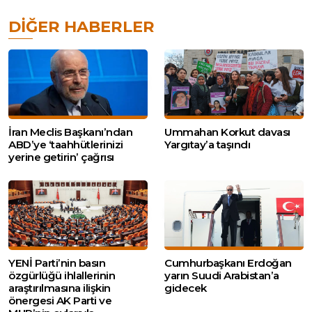
DIĞER HABERLER
İran Meclis Başkanı’ndan
Ummahan Korkut davası
ABD’ye ‘taahhütlerinizi
Yargıtay’a taşındı
yerine getirin’ çağrısı
YENİ Parti’nin basın
Cumhurbaşkanı Erdoğan
özgürlüğü ihlallerinin
yarın Suudi Arabistan’a
araştırılmasına ilişkin
gidecek
önergesi AK Parti ve