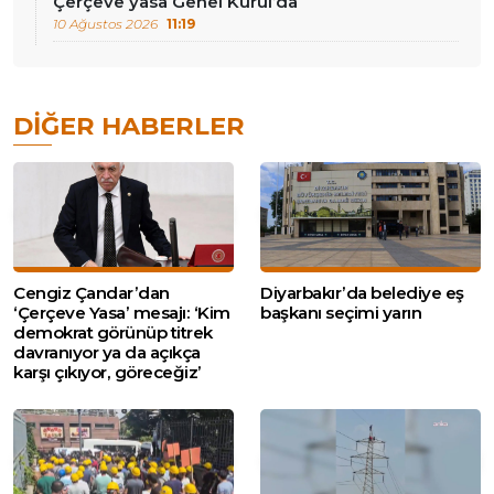
Çerçeve yasa Genel Kurul’da
10 Ağustos 2026
11:19
DIĞER HABERLER
Cengiz Çandar’dan
Diyarbakır’da belediye eş
‘Çerçeve Yasa’ mesajı: ‘Kim
başkanı seçimi yarın
demokrat görünüp titrek
davranıyor ya da açıkça
karşı çıkıyor, göreceğiz’