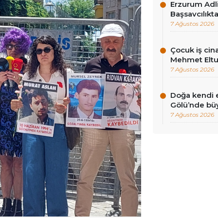
Erzurum Adli
Başsavcılıkt
7 Ağustos 2026
Çocuk iş cina
Mehmet Eltut
7 Ağustos 2026
Doğa kendi e
Gölü’nde bü
7 Ağustos 2026