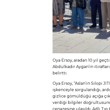
Oya Ersoy, aradan 10 yıl geç
Abdülkadir Aygan’ın itiraflar
belirtti.
Oya Ersoy, “Aslan’ın Silopi J
işkenceyle sorgulandığı, ard
gizlice gömüldüğü açığa çıkt
verdiği bilgiler doğrultusund
cenazesine ulaşıldı. Adli Tıp