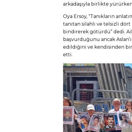
arkadaşıyla birlikte yürürken 
Oya Ersoy, “Tanıkların anlatı
tanıtan silahlı ve telsizli dör
bindirerek götürdü” dedi. A
başvurduğunu ancak Aslan’ın
edildiğini ve kendisinden bi
etti.