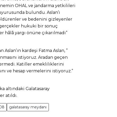
dönemin OHAL ve jandarma yetkilileri
duyurusunda bulundu. Aslan’ı
 öldürenler ve bedenini gizleyenler
 gerçekler hukuki bir sonuç
er hâlâ yargı önüne çıkarılmadı”
n Aslan’ın kardeşi Fatma Aslan, ”
nmasını istiyoruz. Aradan geçen
ermedi. Katiller emekliliklerini
nı ve hesap vermelerini istiyoruz.”
a altındaki Galatasaray
r atıldı.
108
galatasaray meydanı