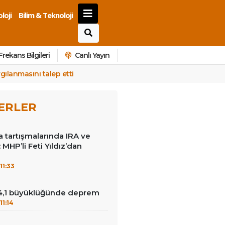
loji
Bilim & Teknoloji
Frekans Bilgileri
Canlı Yayın
rgılanmasını talep etti
ERLER
 tartışmalarında IRA ve
MHP’li Feti Yıldız’dan
11:33
4,1 büyüklüğünde deprem
11:14