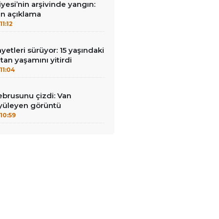
yesi’nin arşivinde yangın:
an açıklama
11:12
yetleri sürüyor: 15 yaşındaki
an yaşamını yitirdi
11:04
brusunu çizdi: Van
yüleyen görüntü
10:59