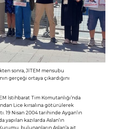
tikten sonra, JİTEM mensubu
ının gerçeği ortaya çıkardığını
İTEM İstihbarat Tim Komutanlığı’nda
ından Lice kırsalına götürülerek
ı. 19 Nisan 2004 tarihinde Aygan’ın
a yapılan kazılarda Aslan’ın
 Kurumu, bulunanların Aslan’a ait