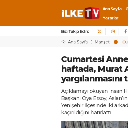
Ana Sayfa
Yazarlar
Bizi Takip Edin:
Ana Sayfa
Manşet
Cum
Cumartesi Annele
haftada, Murat As
yargılanmasını t
Açıklamayı okuyan İnsan Ha
Başkanı Oya Ersoy, Aslan’ın 
Yenişehir ilçesinde iki arka
kaçırıldığını hatırlattı.