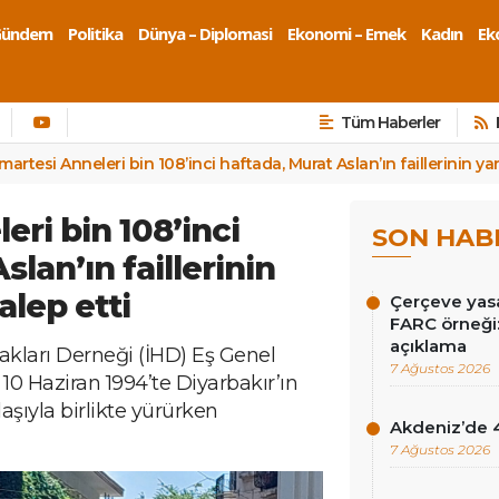
Gündem
Politika
Dünya – Diplomasi
Ekonomi – Emek
Kadın
Eko
Tüm Haberler
artesi Anneleri bin 108’inci haftada, Murat Aslan’ın faillerinin ya
ri bin 108’inci
SON HAB
lan’ın faillerinin
alep etti
Çerçeve yasa
FARC örneği: 
açıklama
kları Derneği (İHD) Eş Genel
7 Ağustos 2026
10 Haziran 1994’te Diyarbakır’ın
daşıyla birlikte yürürken
Akdeniz’de 
7 Ağustos 2026