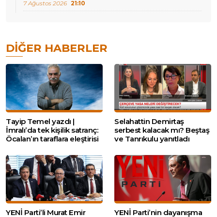
7 Ağustos 2026
21:10
DIĞER HABERLER
Tayip Temel yazdı |
Selahattin Demirtaş
İmralı’da tek kişilik satranç:
serbest kalacak mı? Beştaş
Öcalan’ın taraflara eleştirisi
ve Tanrıkulu yanıtladı
YENİ Parti’li Murat Emir
YENİ Parti’nin dayanışma