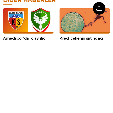
DIĞER HABERLER
Amedspor’da iki ayrılık
Kredi çekenin sırtındaki
daha: İki oyuncu
vergi artışı yüzde 628’i
Kayserispor’a transfer oldu
buldu: Borçlanan
Hazine’nin gelirini büyüttü
Türkiye havalimanlarında 7
İsrail’in Suriye’nin
ayda 138,8 milyon yolcu
güneyindeki hareketliliği
sürüyor: Kuneytra’ya
tanklarla girildi, Dera’da bir
genç gözaltına alındı