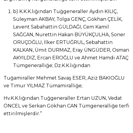
b) K.K.K.lığından Tuğgeneraller Aydın KILIÇ,
Süleyman AKBAY, Tolga GENÇ, Gökhan ÇELİK,
Levent Sabahattin GÜLDAĞI, Cem Kamil
SAĞCAN, Nurettin Hakan BÜYÜKÇULHA, Soner
ORUÇOĞLU, İlker ERTUĞRUL, Sebahattin
KALKAN, Ümit DURMAZ, Eray ÜNGÜDER, Osman
AKYILDIZ, Ercan EROĞLU ve Ahmet Hamdi ATAÇ
Tümgeneralliğe; Dz.K.K.lığından
Tuğamiraller Mehmet Savaş ESER, Aziz BAKIOĞLU
ve Timur YILMAZ Tümamiralliğe;
Hv.K.K.lığından Tuğgeneraller Ertan UZUN, Vedat
ÖNCEL ve Serkan Gökhan CAN Tümgeneralliğe terfi
ettirilmişlerdir.”