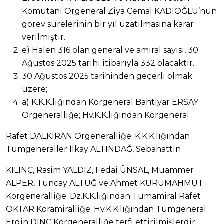
Komutanı Orgeneral Ziya Cemal KADIOĞLU’nun
görev sürelerinin bir yıl uzatılmasına karar
verilmiştir.
e) Halen 316 olan general ve amiral sayısı, 30
Ağustos 2025 tarihi itibarıyla 332 olacaktır.
30 Ağustos 2025 tarihinden geçerli olmak
üzere;
a) K.K.K.lığından Korgeneral Bahtiyar ERSAY
Orgeneralliğe; Hv.K.K.lığından Korgeneral
Rafet DALKIRAN Orgeneralliğe; K.K.K.lığından
Tümgeneraller İlkay ALTINDAĞ, Sebahattin
KILINÇ, Rasim YALDIZ, Fedai ÜNSAL, Muammer
ALPER, Tuncay ALTUĞ ve Ahmet KURUMAHMUT
Korgeneralliğe; Dz.K.K.lığından Tümamiral Rafet
OKTAR Koramiralliğe; Hv.K.K.lığından Tümgeneral
Ergin DİNÇ Korgeneralliğe terfi ettirilmişlerdir.