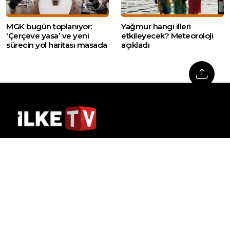
MGK bugün toplanıyor:
Yağmur hangi illeri
‘Çerçeve yasa’ ve yeni
etkileyecek? Meteoroloji
sürecin yol haritası masada
açıkladı
Web sitemizde yer alan haber içerikleri izin
alınmadan, kaynak gösterilerek dahi iktibas
edilemez. Kanuna aykırı ve izinsiz olarak
kopyalanamaz, başka yerde yayınlanamaz.