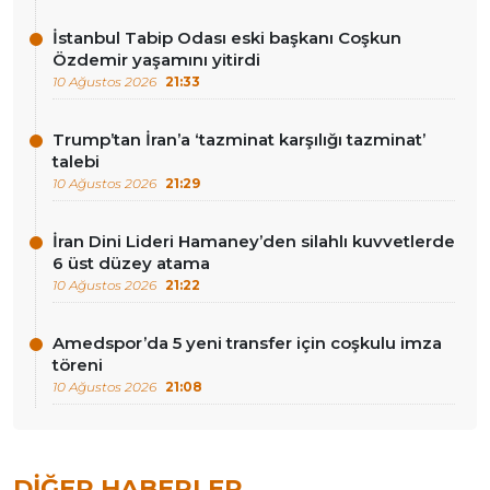
İstanbul Tabip Odası eski başkanı Coşkun
Özdemir yaşamını yitirdi
10 Ağustos 2026
21:33
Trump’tan İran’a ‘tazminat karşılığı tazminat’
talebi
10 Ağustos 2026
21:29
İran Dini Lideri Hamaney’den silahlı kuvvetlerde
6 üst düzey atama
10 Ağustos 2026
21:22
Amedspor’da 5 yeni transfer için coşkulu imza
töreni
10 Ağustos 2026
21:08
DIĞER HABERLER