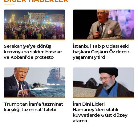
Serekaniye’ye dönüş
İstanbul Tabip Odası eski
konvoyuna saldırı: Haseke
başkanı Coşkun Özdemir
ve Kobani’de protesto
yaşamını yitirdi
Trump’tan İran’a ‘tazminat
İran Dini Lideri
karşılığı tazminat’ talebi
Hamaney’den silahlı
kuvvetlerde 6 üst düzey
atama