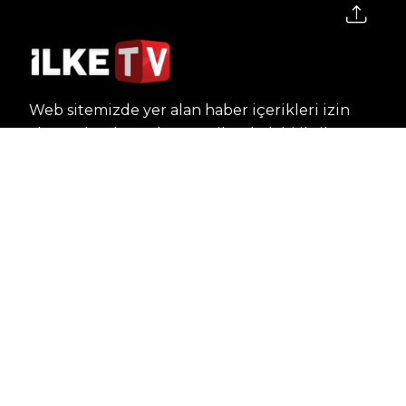
Web sitemizde yer alan haber içerikleri izin
alınmadan, kaynak gösterilerek dahi iktibas
edilemez. Kanuna aykırı ve izinsiz olarak
kopyalanamaz, başka yerde yayınlanamaz.
HABERLER
Dünya – Diplomasi
Kültür Sanat
Ekonomi – Emek