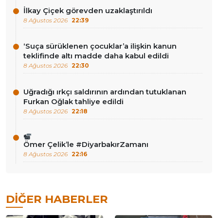
İlkay Çiçek görevden uzaklaştırıldı
8 Ağustos 2026
22:39
‘Suça sürüklenen çocuklar’a ilişkin kanun
teklifinde altı madde daha kabul edildi
8 Ağustos 2026
22:30
Uğradığı ırkçı saldırının ardından tutuklanan
Furkan Oğlak tahliye edildi
8 Ağustos 2026
22:18
Ömer Çelik’le #DiyarbakırZamanı
8 Ağustos 2026
22:16
DIĞER HABERLER