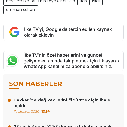
heysem bin tarık bin teymur el said
iran
israil
umman sultanı
İlke TV'yi, Google'da tercih edilen kaynak
olarak ekleyin
İlke TV’nin özel haberlerini ve güncel
gelişmeleri anında takip etmek için tıklayarak
WhatsApp kanalımıza abone olabilirsiniz.
SON HABERLER
Hakkari’de dağ keçilerini öldürmek için ihale
açıldı
7 Ağustos 2026
19:14
Zübeyir Aydar: ‘Görüşlerimiz dikkate alınarak