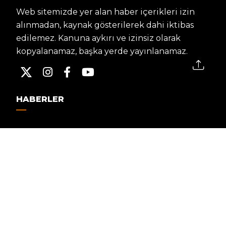
Web sitemizde yer alan haber içerikleri izin
alınmadan, kaynak gösterilerek dahi iktibas
edilemez. Kanuna aykırı ve izinsiz olarak
kopyalanamaz, başka yerde yayınlanamaz.
HABERLER
Dünya – Diplomasi
Kültür Sanat
Ekonomi – Emek
Bilim & Teknoloji
Spor