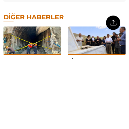
DIĞER HABERLER
Adana’da içme suyu tüneli
IŞİD’in katlettiği gazeteci
inşaatında göçük: 1 işçi
Deniz Fırat, 12.
hayatını kaybetti, 1 işçi yaralı
yıldönümünde mezarı
başında anıldı
Cumhurbaşkanı Yardımcısı
Dicle Anter: ‘Mehmet Ağar,
Yılmaz’dan ‘süreç’
Veli Küçük, Korkut Eken