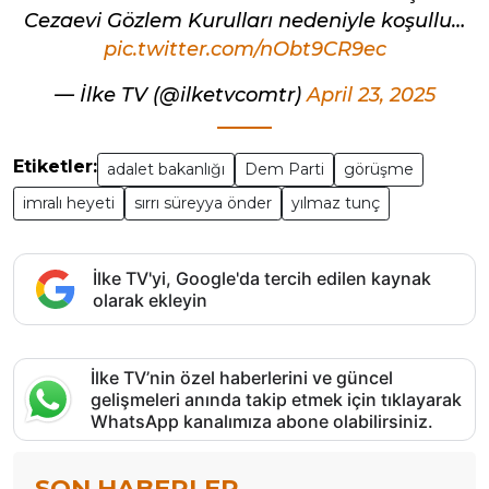
Cezaevi Gözlem Kurulları nedeniyle koşullu…
pic.twitter.com/nObt9CR9ec
— İlke TV (@ilketvcomtr)
April 23, 2025
Etiketler:
adalet bakanlığı
Dem Parti
görüşme
imralı heyeti
sırrı süreyya önder
yılmaz tunç
İlke TV'yi, Google'da tercih edilen kaynak
olarak ekleyin
İlke TV’nin özel haberlerini ve güncel
gelişmeleri anında takip etmek için tıklayarak
WhatsApp kanalımıza abone olabilirsiniz.
SON HABERLER