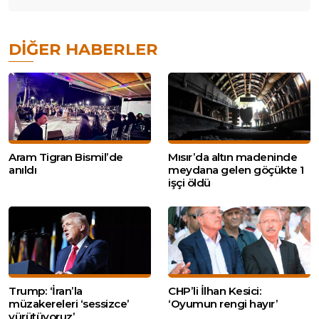
DIĞER HABERLER
Aram Tigran Bismil’de
Mısır’da altın madeninde
anıldı
meydana gelen göçükte 1
işçi öldü
Trump: ‘İran’la
CHP’li İlhan Kesici:
müzakereleri ‘sessizce’
‘Oyumun rengi hayır’
yürütüyoruz’