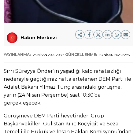
Haber Merkezi
YAYINLANMA:
GÜNCELLENME:
23 NISAN 2025 20:47
23 NISAN 2025 22:35
Sırrı Süreyya Önder’in yaşadığı kalp rahatsızlığı
nedeniyle geçtiğimiz hafta ertelenen DEM Parti ile
Adalet Bakanı Yılmaz Tunç arasındaki görüşme,
yarın (24 Nisan Perşembe) saat 10:30’da
gerçekleşecek.
Görüşmeye DEM Parti heyetinden Grup
Başkanvekilleri Gülistan Kılıç Koçyiğit ve Sezai
Temelli ile Hukuk ve İnsan Hakları Komisyonu’ndan