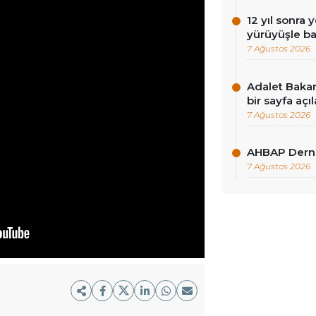
12 yıl sonra 
yürüyüşle ba
7 Ağustos 2026
Adalet Baka
bir sayfa açı
7 Ağustos 2026
AHBAP Derne
7 Ağustos 2026