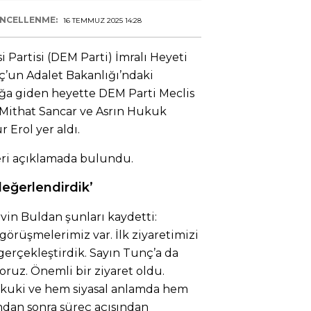
NCELLENME:
16 TEMMUZ 2025 14:28
i Partisi (DEM Parti) İmralı Heyeti
ç’un Adalet Bakanlığı’ndaki
ığa giden heyette DEM Parti Meclis
 Mithat Sancar ve Asrın Hukuk
Erol yer aldı.
eri açıklamada bulundu.
eğerlendirdik’
rvin Buldan şunları kaydetti:
örüşmelerimiz var. İlk ziyaretimizi
gerçekleştirdik. Sayın Tunç’a da
oruz. Önemli bir ziyaret oldu.
ukuki ve hem siyasal anlamda hem
an sonra süreç açısından