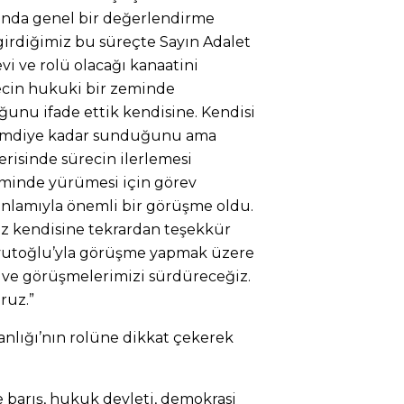
ında genel bir değerlendirme
girdiğimiz bu süreçte Sayın Adalet
vi ve rolü olacağı kanaatini
recin hukuki bir zeminde
unu ifade ettik kendisine. Kendisi
 şimdiye kadar sunduğunu ama
risinde sürecin ilerlemesi
eminde yürümesi için görev
 anlamıyla önemli bir görüşme oldu.
z kendisine tekrardan teşekkür
avutoğlu’yla görüşme yapmak üzere
z ve görüşmelerimizi sürdüreceğiz.
ruz.”
anlığı’nın rolüne dikkat çekerek
ve barış, hukuk devleti, demokrasi