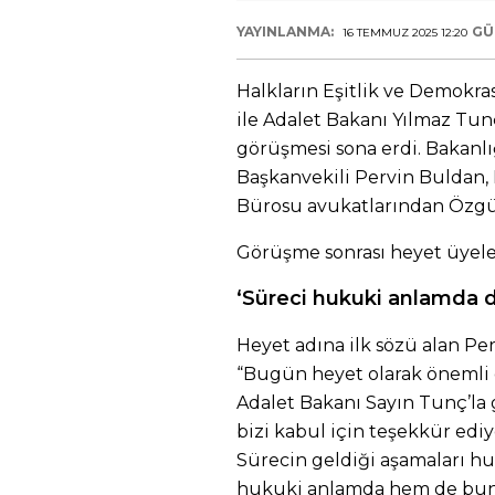
YAYINLANMA:
GÜ
16 TEMMUZ 2025 12:20
Halkların Eşitlik ve Demokras
ile Adalet Bakanı Yılmaz Tun
görüşmesi sona erdi. Bakanl
Başkanvekili Pervin Buldan,
Bürosu avukatlarından Özgür 
Görüşme sonrası heyet üyel
‘Süreci hukuki anlamda d
Heyet adına ilk sözü alan Pe
“
Bugün heyet olarak önemli g
Adalet Bakanı Sayın Tunç’la 
bizi kabul için teşekkür ediy
Sürecin geldiği aşamaları h
hukuki anlamda hem de bund