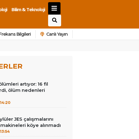
loji
Bilim & Teknoloji
Frekans Bilgileri
Canlı Yayın
ERLER
lümleri artıyor: 16 fil
irdi, ölüm nedenleri
14:20
lüler JES çalışmalarını
 makineleri köye alınmadı
13:54