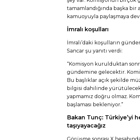
şey var. Komisyonun birçok 
tamamlandığında başka bir a
kamuoyuyla paylaşmaya deva
İmralı koşulları
İmralı’daki koşulların günd
Sancar şu yanıtı verdi:
“Komisyon kurulduktan sonr
gündemine gelecektir. Komi
Bu başlıklar açık şekilde 
bilgisi dahilinde yürütülece
yapmamız doğru olmaz. Komi
başlaması bekleniyor.”
Bakan Tunç: Türkiye’yi h
taşıyayacağız
Görüşme sonrası X hesabınd