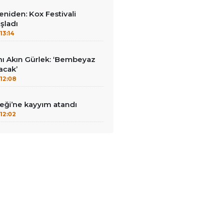
yeniden: Kox Festivali
şladı
13:14
nı Akın Gürlek: ‘Bembeyaz
lacak’
12:08
ği’ne kayyım atandı
12:02