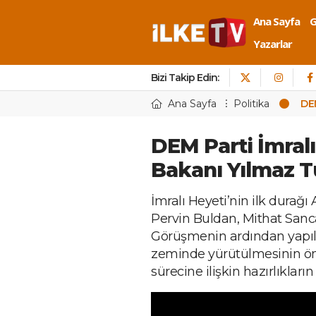
Ana Sayfa
Yazarlar
Bizi Takip Edin:
Ana Sayfa
Politika
DEM
DEM Parti İmralı
Bakanı Yılmaz T
İmralı Heyeti’nin ilk durağ
Pervin Buldan, Mithat Sanca
Görüşmenin ardından yapıl
zeminde yürütülmesinin ö
sürecine ilişkin hazırlıkların