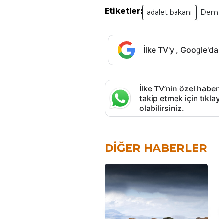
Etiketler:
adalet bakanı
Dem 
İlke TV'yi, Google'da
İlke TV’nin özel haber
takip etmek için tık
olabilirsiniz.
DIĞER HABERLER