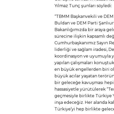
Yılmaz Tunç şunları söyledi:
“TBMM Başkanvekili ve DEM P
Buldan ve DEM Parti Şanlıurfa
Bakanlığımızda bir araya ge
sürecine ilişkin kapsamlı d
Cumhurbaşkanımız Sayın Re
liderliği ve sağlam iradesi, 
koordinasyon ve uyumuyla yü
yapılan çalışmaları konuştu
en büyük engellerden biri o
büyük acılar yaşatan terörün
bir geleceğe kavuşması hepi
hassasiyetle yürütülerek “Te
geçmesiyle birlikte Türkiye Y
inşa edeceğiz. Her alanda ka
Türkiye’yi hep birlikte gelec