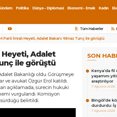
Gündem
Politika
Dünya – Diplomasi
Ekonomi – Emek
Kadın
Eko
Tüm Haberler
 Parti İmralı Heyeti, Adalet Bakanı Yılmaz Tunç ile görüştü
 Heyeti, Adalet
SON HAB
unç ile görüştü
Kenya’da fil ö
ı Adalet Bakanlığı oldu. Görüşmeye
yaşamını yit
r ve avukat Özgür Erol katıldı.
araştırılıyor
7 Ağustos 2026
an açıklamada, sürecin hukuki
nemi vurgulandı. Komisyon
 sürdüğü belirtildi.
Bingöl’de köy
durdurdu: İş
7 Ağustos 2026