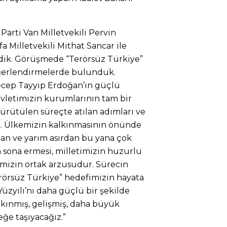
arti Van Milletvekili Pervin
 Milletvekili Mithat Sancar ile
ldik. Görüşmede “Terörsüz Türkiye”
eğerlendirmelerde bulunduk.
cep Tayyip Erdoğan’ın güçlü
Devletimizin kurumlarının tam bir
rütülen süreçte atılan adımları ve
k. Ülkemizin kalkınmasının önünde
lan ve yarım asırdan bu yana çok
 sona ermesi, milletimizin huzurlu
mizin ortak arzusudur. Sürecin
rörsüz Türkiye” hedefimizin hayata
üzyılı’nı daha güçlü bir şekilde
lkınmış, gelişmiş, daha büyük
eğe taşıyacağız.”