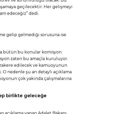
görev ve sorumluluğu olacak. Bu
şamaya geçilecektir. Her gelişmeyi
m edeceğiz” dedi.
eme gelip gelmediği sorusuna ise
a bütün bu konular komisyon
syon zaten bu amaçla kuruluyor.
müzakere edilecek ve kamuoyunun
k. O nedenle şu an detaylı açıklama
syonun çok yakında çalışmalarına
ep birlikte geleceğe
an açıklama yapan Adalet Bakanı