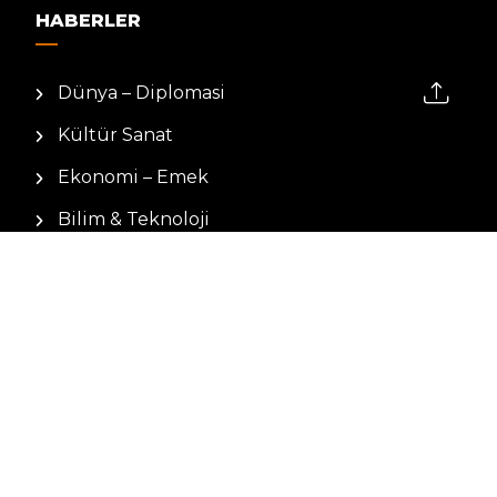
HABERLER
Dünya – Diplomasi
Kültür Sanat
Ekonomi – Emek
Bilim & Teknoloji
Spor
KVKK BILGILENDIRMESI
Kamera Aydınlatma Metni
Hizmet Şartları
Çerez Politikası