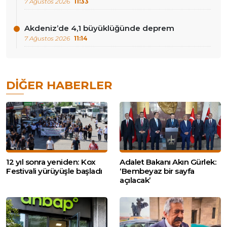
7 Ağustos 2026
11:33
Akdeniz’de 4,1 büyüklüğünde deprem
7 Ağustos 2026
11:14
DIĞER HABERLER
12 yıl sonra yeniden: Kox
Adalet Bakanı Akın Gürlek:
Festivali yürüyüşle başladı
‘Bembeyaz bir sayfa
açılacak’