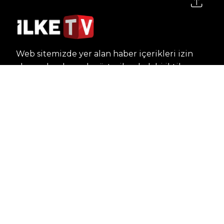
Web sitemizde yer alan haber içerikleri izin
alınmadan, kaynak gösterilerek dahi iktibas
edilemez. Kanuna aykırı ve izinsiz olarak
kopyalanamaz, başka yerde yayınlanamaz.
HABERLER
Dünya – Diplomasi
Kültür Sanat
Ekonomi – Emek