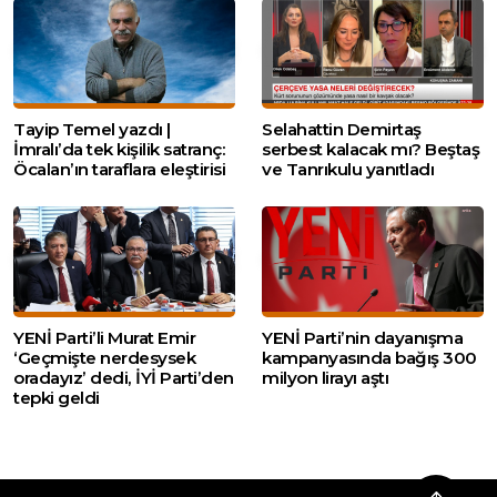
Tayip Temel yazdı |
Selahattin Demirtaş
İmralı’da tek kişilik satranç:
serbest kalacak mı? Beştaş
Öcalan’ın taraflara eleştirisi
ve Tanrıkulu yanıtladı
YENİ Parti’li Murat Emir
YENİ Parti’nin dayanışma
‘Geçmişte nerdesysek
kampanyasında bağış 300
oradayız’ dedi, İYİ Parti’den
milyon lirayı aştı
tepki geldi