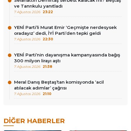
Selahattin Demirtaş serbest kalacak mı? Beştaş
ve Tanrıkulu yanıtladı
7 Ağustos 2026
23:22
YENİ Parti’li Murat Emir ‘Geçmişte nerdesysek
oradayız’ dedi, İYİ Parti’den tepki geldi
7 Ağustos 2026
22:30
YENİ Parti’nin dayanışma kampanyasında bağış
300 milyon lirayı aştı
7 Ağustos 2026
21:38
Meral Danış Beştaş’tan komisyonda ‘acil
atılacak adımlar’ çağrısı
7 Ağustos 2026
21:10
DIĞER HABERLER