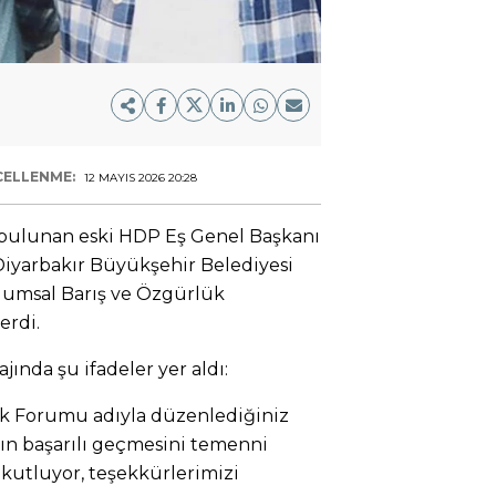
ELLENME:
12 MAYIS 2026 20:28
 bulunan eski HDP Eş Genel Başkanı
Diyarbakır Büyükşehir Belediyesi
plumsal Barış ve Özgürlük
erdi.
jında şu ifadeler yer aldı:
ük Forumu adıyla düzenlediğiniz
ın başarılı geçmesini temenni
kutluyor, teşekkürlerimizi