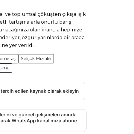
al ve toplumsal çöküşten çıkışa ışık
tli tartışmalarla onurlu barış
sunacağınıza olan inançla hepinize
nderiyor, özgür yarınlarda bir arada
ine yer verildi.
Demirtaş
Selçuk Mızraklı
orumu
 tercih edilen kaynak olarak ekleyin
lerini ve güncel gelişmeleri anında
layarak WhatsApp kanalımıza abone