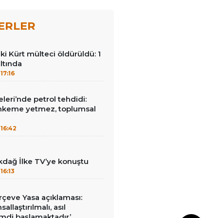
ERLER
ki Kürt mülteci öldürüldü: 1
ltında
17:16
leri’nde petrol tehdidi:
hkeme yetmez, toplumsal
16:42
kdağ İlke TV’ye konuştu
16:13
çeve Yasa açıklaması:
allaştırılmalı, asıl
mdi başlamaktadır’