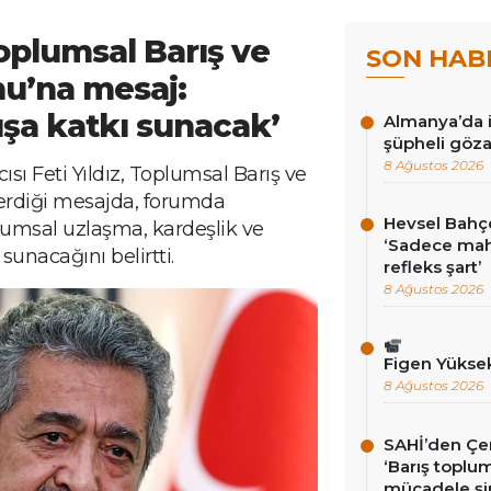
Toplumsal Barış ve
SON HAB
u’na mesaj:
ışa katkı sunacak’
Almanya’da i
şüpheli göza
8 Ağustos 2026
ı Feti Yıldız, Toplumsal Barış ve
rdiği mesajda, forumda
Hevsel Bahçe
lumsal uzlaşma, kardeşlik ve
‘Sadece ma
unacağını belirtti.
refleks şart’
8 Ağustos 2026
Figen Yükse
8 Ağustos 2026
SAHİ’den Çer
‘Barış toplums
mücadele şi