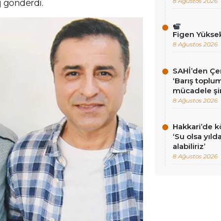
8 Ağustos 2026
 gönderdi.
Figen Yükse
8 Ağustos 2026
SAHİ’den Çer
‘Barış toplums
mücadele şi
8 Ağustos 2026
Hakkari’de k
‘Su olsa yıld
alabiliriz’
8 Ağustos 2026