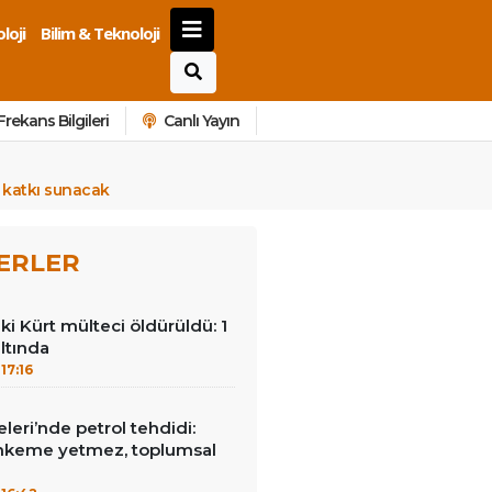
loji
Bilim & Teknoloji
Frekans Bilgileri
Canlı Yayın
a katkı sunacak
ERLER
ki Kürt mülteci öldürüldü: 1
ltında
17:16
leri’nde petrol tehdidi:
hkeme yetmez, toplumsal