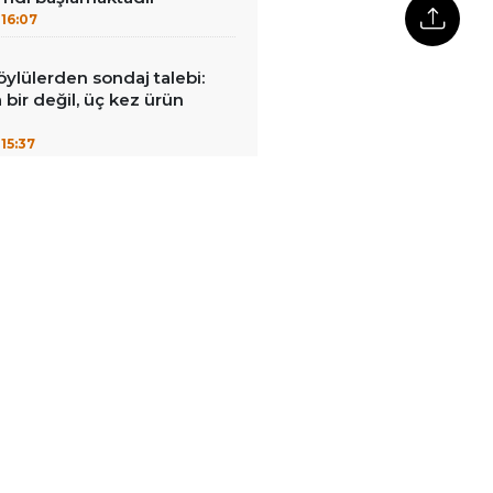
16:07
öylülerden sondaj talebi:
a bir değil, üç kez ürün
15:37