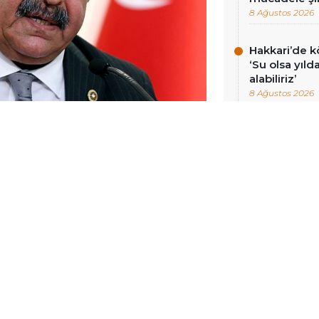
8 Ağustos 2026
Hakkari’de k
‘Su olsa yıld
alabiliriz’
8 Ağustos 2026
CELLENME:
12 MAYIS 2026 20:28
nden Sorumlu Genel Başkan