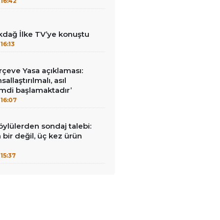
16:42
kdağ İlke TV’ye konuştu
16:13
çeve Yasa açıklaması:
allaştırılmalı, asıl
mdi başlamaktadır’
16:07
öylülerden sondaj talebi:
a bir değil, üç kez ürün
15:37