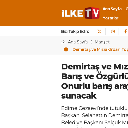
Ana Sayfa
Yazarlar
Bizi Takip Edin:
Ana Sayfa
Manşet
Demirtaş ve Mızraklı’dan To
Demirtaş ve Mız
Barış ve Özgür
Onurlu barış ara
sunacak
Edirne Cezaevi’nde tutukl
Başkanı Selahattin Demirta
Belediye Başkanı Selçuk Mız