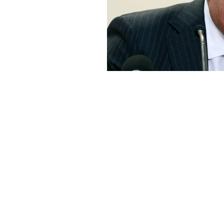
Haber Merkezi
YAYINLANMA:
GÜN
12 MAYIS 2026 18:24
MHP Hukuk ve Seçim İşleri