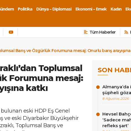
Gündem
Politika
Dünya – Diplomasi
Ekonomi – Emek
Kadın
Eko
Tüm Haberler
plumsal Barış ve Özgürlük Forumuna mesaj: Onurlu barış arayışın
raklı’dan Toplumsal
SON HAB
lük Forumuna mesaj:
yışına katkı
Almanya’da i
şüpheli göza
8 Ağustos 2026
u bulunan eski HDP Eş Genel
Hevsel Bahçe
ş ve eski Diyarbakır Büyükşehir
‘Sadece ma
raklı, Toplumsal Barış ve
refleks şart’