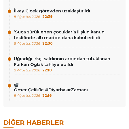
İlkay Çiçek görevden uzaklaştırıldı
8 Ağustos 2026
22:39
‘Suça sürüklenen çocuklar’a ilişkin kanun
teklifinde altı madde daha kabul edildi
8 Ağustos 2026
22:30
Uğradığı ırkçı saldırının ardından tutuklanan
Furkan Oğlak tahliye edildi
8 Ağustos 2026
22:18
Ömer Çelik’le #DiyarbakırZamanı
8 Ağustos 2026
22:16
DIĞER HABERLER