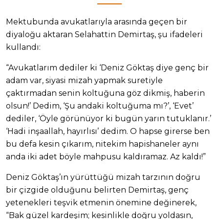
Mektubunda avukatlarıyla arasında geçen bir
diyaloğu aktaran Selahattin Demirtaş, şu ifadeleri
kullandı:
“Avukatlarım dediler ki ‘Deniz Göktaş diye genç bir
adam var, siyasi mizah yapmak suretiyle
çaktırmadan senin koltuğuna göz dikmiş, haberin
olsun!’ Dedim, ‘Şu andaki koltuğuma mı?’, ‘Evet’
dediler, ‘Öyle görünüyor ki bugün yarın tutuklanır.’
‘Hadi inşaallah, hayırlısı’ dedim. O hapse girerse ben
bu defa kesin çıkarım, nitekim hapishaneler aynı
anda iki adet böyle mahpusu kaldıramaz. Az kaldı!”
Deniz Göktaş’ın yürüttüğü mizah tarzının doğru
bir çizgide olduğunu belirten Demirtaş, genç
yetenekleri teşvik etmenin önemine değinerek,
“Bak güzel kardeşim; kesinlikle doğru yoldasın,