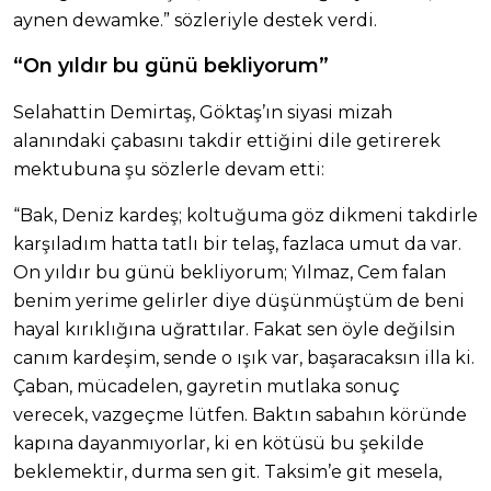
aynen dewamke.” sözleriyle destek verdi.
“On yıldır bu günü bekliyorum”
Selahattin Demirtaş, Göktaş’ın siyasi mizah
alanındaki çabasını takdir ettiğini dile getirerek
mektubuna şu sözlerle devam etti:
“Bak, Deniz kardeş; koltuğuma göz dikmeni takdirle
karşıladım hatta tatlı bir telaş, fazlaca umut da var.
On yıldır bu günü bekliyorum; Yılmaz, Cem falan
benim yerime gelirler diye düşünmüştüm de beni
hayal kırıklığına uğrattılar. Fakat sen öyle değilsin
canım kardeşim, sende o ışık var, başaracaksın illa ki.
Çaban, mücadelen, gayretin mutlaka sonuç
verecek, vazgeçme lütfen. Baktın sabahın köründe
kapına dayanmıyorlar, ki en kötüsü bu şekilde
beklemektir, durma sen git. Taksim’e git mesela,