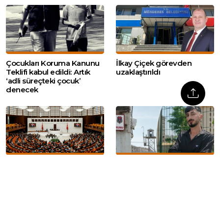
Çocukları Koruma Kanunu
İlkay Çiçek görevden
Teklifi kabul edildi: Artık
uzaklaştırıldı
‘adli süreçteki çocuk’
denecek
‘Suça sürüklenen
Uğradığı ırkçı saldırının
çocuklar’a ilişkin kanun
ardından tutuklanan
teklifinde altı madde daha
Furkan Oğlak tahliye edildi
kabul edildi