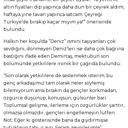
altın fiyatları dip yapınca daha dün bir çeyrek aldım,
haftaya yine tavan yapınca satcam. Çeyreği
Türkiye’de bırakıp kaçar mıyım ya!’” önerisinde
bulundu.
Halkın her koşulda “Deniz” ismini taşıyanları çok
sevdiğini, dönmeyen Deniz’leri ise daha çok bağrına
bastığını ifade eden Demirtaş, mektubun son
bölümünde yetkililere ironik bir çağrıda bulundu:
“Son olarak yetkililere de seslenmek isterim; bu
genç arkadaşımız tam olarak neler söylemiş
bilemiyorum ama bırakın da gençler korkmadan,
özgürce düşünüp, konuşsun, gülsünler bari.
Toplumsal gelişme, ilerleme için özgürlükler şarttır,
olmazsa olmazdır, gençleri engellemeyin lütfen.
Not: Eğer ki gösterisinde bana da giydirmişse
tutuklayın tabi, o ayrı. Selam, sevgilerimle”