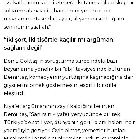
avukatlarımın sana ileteceği iki tane sağlam sloganı
sol yumruk havada, hançereni yırtarcasına
meydanın ortasında haykır, akşamına koltuğum
senindir inşaallah.”
“İki şort, iki tişörtle kaçılır mı argümanı
sağlam değil”
Deniz Göktaş’ın soruşturma sürecindeki bazı
beyanlarına yönelik bir “abi” tavsiyesinde bulunan
Demirtaş, komedyenin yurtdışına kaçmadığına dair
giysilerini örnek göstermesini esprili bir dille
eleştirdi.
Kıyafet argümanının zayıf kaldığını belirten
Demirtaş, “Sanırsın kıyafet yeryüzünde bir tek
Türkiye’de satılıyor, dünyanın geri kalanı halen incir
yaprağıyla geziyor! Öyle olmaz, yemezler bunları.
Misal şöyle inandırıcı bir şeyler uydur: ‘Ya yeminle