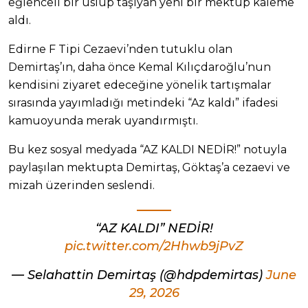
eğlenceli bir üslup taşıyan yeni bir mektup kaleme
aldı.
Edirne F Tipi Cezaevi’nden tutuklu olan
Demirtaş’ın, daha önce Kemal Kılıçdaroğlu’nun
kendisini ziyaret edeceğine yönelik tartışmalar
sırasında yayımladığı metindeki “Az kaldı” ifadesi
kamuoyunda merak uyandırmıştı.
Bu kez sosyal medyada “AZ KALDI NEDİR!” notuyla
paylaşılan mektupta Demirtaş, Göktaş’a cezaevi ve
mizah üzerinden seslendi.
“AZ KALDI” NEDİR!
pic.twitter.com/2Hhwb9jPvZ
— Selahattin Demirtaş (@hdpdemirtas)
June
29, 2026