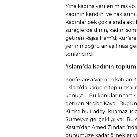
Yine kadına verilen miras vb.
kadının kendini ve haklarını
Kadınlar pek çok alanda aktif
süreçlerde dinin, kadını sömü
getiren Rajaa Hamîd, Kur’anı
yerinin doğru anlaşılması g
sonlandırdı.
‘İslam’da kadının toplums
Konferansa Van’dan katılan 
“İslam’da kadının toplumsal r
konuştu. Bu konuların tartı
getiren Nesibe Kaya, “Bugün
Kimse bu iradeyi kıramaz. İsla
Sümeyye gerçekliği var. Bu di
Kasım’dan Amed Zindanı’nda 
günümüze kadar örnekler var.