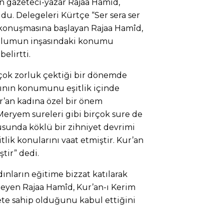
n gazeteci-yazar Rajaa Hamîd,
u. Delegeleri Kürtçe “Ser sera ser
 konuşmasına başlayan Rajaa Hamîd,
toplumun inşasındaki konumu
elirtti.
 çok zorluk çektiği bir dönemde
dının konumunu eşitlik içinde
r’an kadına özel bir önem
 Meryem sureleri gibi birçok sure de
nusunda köklü bir zihniyet devrimi
tlik konularını vaat etmiştir. Kur’an
tir” dedi.
ınların eğitime bizzat katılarak
eyen Rajaa Hamîd, Kur’an-ı Kerim
ete sahip olduğunu kabul ettiğini