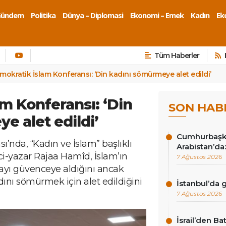
Gündem
Politika
Dünya – Diplomasi
Ekonomi – Emek
Kadın
Eko
Tüm Haberler
mokratik İslam Konferansı: ‘Din kadını sömürmeye alet edildi’
m Konferansı: ‘Din
SON HAB
e alet edildi’
Cumhurbaşk
’nda, “Kadın ve İslam” başlıklı
Arabistan’da:
-yazar Rajaa Hamîd, İslam’ın
7 Ağustos 2026
ayı güvenceye aldığını ancak
dını sömürmek için alet edildiğini
İstanbul’da
7 Ağustos 2026
İsrail’den Ba