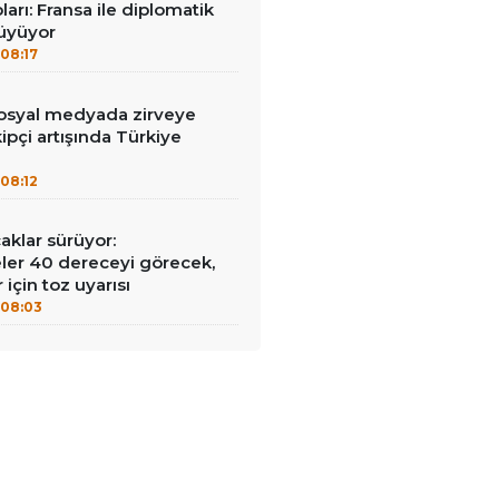
ları: Fransa ile diplomatik
büyüyor
08:17
syal medyada zirveye
ipçi artışında Türkiye
08:12
aklar sürüyor:
er 40 dereceyi görecek,
 için toz uyarısı
08:03