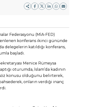
malar Federasyonu (MİA-FED)
zenlenen konferans ikinci gününde
 da delegelerin katıldığı konferans,
rumla başladı.
i Sekretaryası Menice Rümeysa
ptığı oturumda, İslam’da kadının
 söz konusu olduğunu belirterek,
bahsederek, onların verdiği inanç
di.