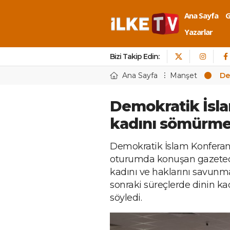
Ana Sayfa
Yazarlar
Bizi Takip Edin:
Ana Sayfa
Manşet
De
Demokratik İsla
kadını sömürmey
Demokratik İslam Konferansı
oturumda konuşan gazeteci
kadını ve haklarını savunm
sonraki süreçlerde dinin ka
söyledi.