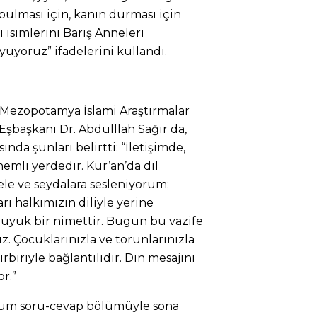
bulması için, kanın durması için
 isimlerini Barış Anneleri
uyoruz” ifadelerini kullandı.
ezopotamya İslami Araştırmalar
şbaşkanı Dr. Abdulllah Sağır da,
ında şunları belirtti: “İletişimde,
emli yerdedir. Kur’an’da dil
le ve seydalara sesleniyorum;
 halkımızın diliyle yerine
 büyük bir nimettir. Bugün bu vazife
z. Çocuklarınızla ve torunlarınızla
rbiriyle bağlantılıdır. Din mesajını
or.”
rum soru-cevap bölümüyle sona