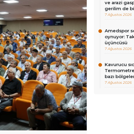
ve arazi gasp
gerilim de 
7 Ağustos 2026
Amedspor so
oynuyor: Tak
üçüncüsü
7 Ağustos 2026
Kavurucu sıc
Termometrel
bazı bölgeler
7 Ağustos 2026