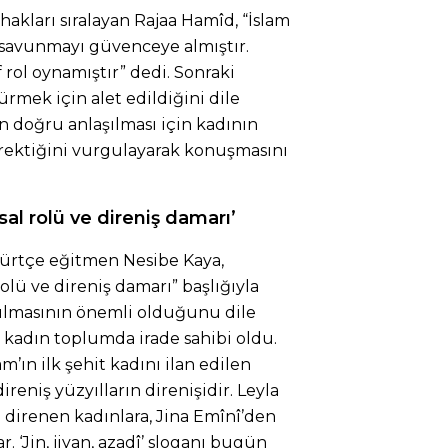
 hakları sıralayan Rajaa Hamîd, “İslam
 savunmayı güvenceye almıştır.
 rol oynamıştır” dedi. Sonraki
rmek için alet edildiğini dile
n doğru anlaşılması için kadının
erektiğini vurgulayarak konuşmasını
al rolü ve direniş damarı’
Kürtçe eğitmen Nesibe Kaya,
olü ve direniş damarı” başlığıyla
şılmasının önemli olduğunu dile
 kadın toplumda irade sahibi oldu.
m’ın ilk şehit kadını ilan edilen
reniş yüzyılların direnişidir. Leyla
direnen kadınlara, Jina Emînî’den
 ‘Jin, jiyan, azadî’ sloganı bugün