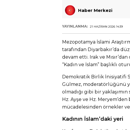
Haber Merkezi
YAYINLANMA:
21 HAZIRAN 2026 14:39
Mezopotamya İslami Araştır
tarafından Diyarbakır’da dü
devam etti. Irak ve Mısır’dan
“Kadın ve İslam” başlıklı otu
Demokratik Birlik İnisiyatif
Gülmez, moderatörlüğünü ya
olmadığı gibi bir yaklaşımın
Hz. Ayşe ve Hz. Meryem’den 
mücadelesinden örnekler ver
Kadının İslam’daki yeri