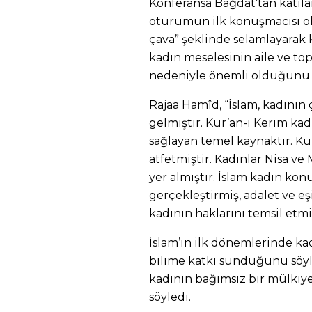
Konferansa Bağdat’tan katıla
oturumun ilk konuşmacısı old
çava” şeklinde selamlayarak
kadın meselesinin aile ve 
nedeniyle önemli olduğunu b
Rajaa Hamîd, “İslam, kadının
gelmiştir. Kur’an-ı Kerim ka
sağlayan temel kaynaktır. Ku
atfetmiştir. Kadınlar Nisa ve
yer almıştır. İslam kadın ko
gerçekleştirmiş, adalet ve eşi
kadının haklarını temsil etmiş
İslam’ın ilk dönemlerinde kad
bilime katkı sunduğunu söyl
kadının bağımsız bir mülkiy
söyledi.