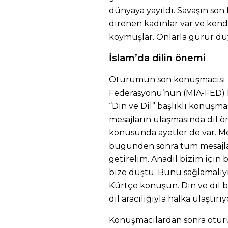
dünyaya yayıldı. Savaşın son 
direnen kadınlar var ve kendi
koymuşlar. Onlarla gurur duy
İslam’da dilin önemi
Oturumun son konuşmacısı M
Federasyonu’nun (MİA-FED) E
“Din ve Dil” başlıklı konuşmas
mesajların ulaşmasında dil ön
konusunda ayetler de var. Me
bugünden sonra tüm mesajları
getirelim. Anadil bizim için
bize düştü. Bunu sağlamalıyı
Kürtçe konuşun. Din ve dil bi
dil aracılığıyla halka ulaştırıy
Konuşmacılardan sonra otu