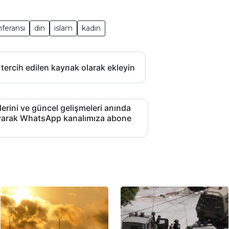
feransı
din
islam
kadın
 tercih edilen kaynak olarak ekleyin
lerini ve güncel gelişmeleri anında
layarak WhatsApp kanalımıza abone