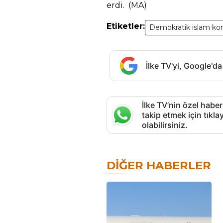
erdi. (MA)
Etiketler:
Demokratik islam kon
İlke TV'yi, Google'da
İlke TV’nin özel haber
takip etmek için tık
olabilirsiniz.
DIĞER HABERLER