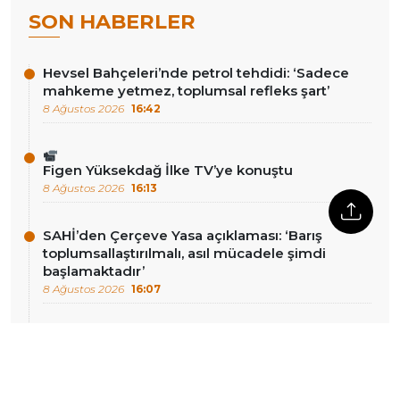
SON HABERLER
Hevsel Bahçeleri’nde petrol tehdidi: ‘Sadece
mahkeme yetmez, toplumsal refleks şart’
8 Ağustos 2026
16:42
Figen Yüksekdağ İlke TV’ye konuştu
8 Ağustos 2026
16:13
SAHİ’den Çerçeve Yasa açıklaması: ‘Barış
toplumsallaştırılmalı, asıl mücadele şimdi
başlamaktadır’
8 Ağustos 2026
16:07
Hakkari’de köylülerden sondaj talebi: ‘Su olsa
yılda bir değil, üç kez ürün alabiliriz’
8 Ağustos 2026
15:37