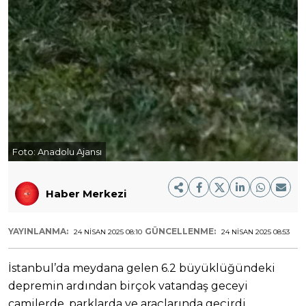
Foto:
Anadolu Ajansı
Haber Merkezi
YAYINLANMA:
GÜNCELLENME:
24 NISAN 2025 08:10
24 NISAN 2025 08:53
İstanbul’da meydana gelen 6.2 büyüklüğündeki
depremin ardından birçok vatandaş geceyi
camilerde, parklarda ve araçlarında geçirdi.