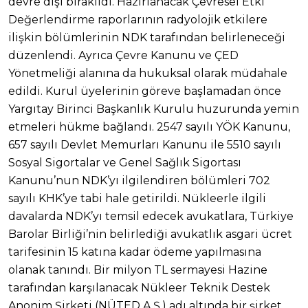
devre dışı bırakıldı. Hazırlanacak Çevresel Etki
Değerlendirme raporlarının radyolojik etkilere
ilişkin bölümlerinin NDK tarafından belirleneceği
düzenlendi. Ayrıca Çevre Kanunu ve ÇED
Yönetmeliği alanına da hukuksal olarak müdahale
edildi. Kurul üyelerinin göreve başlamadan önce
Yargıtay Birinci Başkanlık Kurulu huzurunda yemin
etmeleri hükme bağlandı. 2547 sayılı YÖK Kanunu,
657 sayılı Devlet Memurları Kanunu ile 5510 sayılı
Sosyal Sigortalar ve Genel Sağlık Sigortası
Kanunu’nun NDK’yı ilgilendiren bölümleri 702
sayılı KHK’ye tabi hale getirildi. Nükleerle ilgili
davalarda NDK’yı temsil edecek avukatlara, Türkiye
Barolar Birliği’nin belirlediği avukatlık asgari ücret
tarifesinin 15 katına kadar ödeme yapılmasına
olanak tanındı. Bir milyon TL sermayesi Hazine
tarafından karşılanacak Nükleer Teknik Destek
Anonim Şirketi (NÜTED A.Ş.) adı altında bir şirket