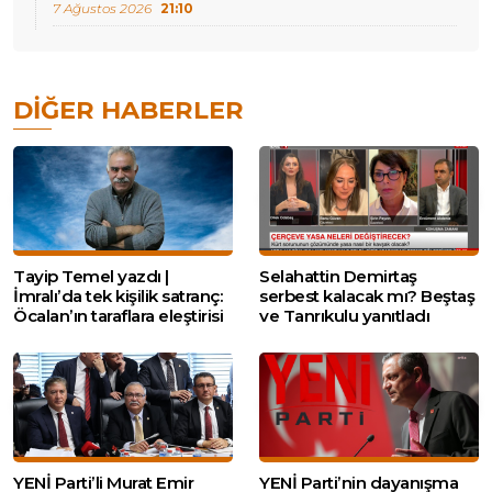
7 Ağustos 2026
21:10
DIĞER HABERLER
Tayip Temel yazdı |
Selahattin Demirtaş
İmralı’da tek kişilik satranç:
serbest kalacak mı? Beştaş
Öcalan’ın taraflara eleştirisi
ve Tanrıkulu yanıtladı
YENİ Parti’li Murat Emir
YENİ Parti’nin dayanışma