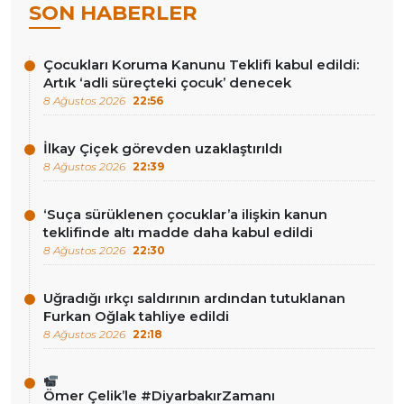
SON HABERLER
Çocukları Koruma Kanunu Teklifi kabul edildi:
Artık ‘adli süreçteki çocuk’ denecek
8 Ağustos 2026
22:56
İlkay Çiçek görevden uzaklaştırıldı
8 Ağustos 2026
22:39
‘Suça sürüklenen çocuklar’a ilişkin kanun
teklifinde altı madde daha kabul edildi
8 Ağustos 2026
22:30
Uğradığı ırkçı saldırının ardından tutuklanan
Furkan Oğlak tahliye edildi
8 Ağustos 2026
22:18
Ömer Çelik’le #DiyarbakırZamanı