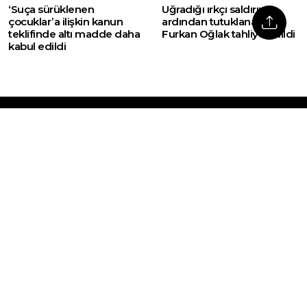
‘Suça sürüklenen
Uğradığı ırkçı saldırının
çocuklar’a ilişkin kanun
ardından tutuklanan
teklifinde altı madde daha
Furkan Oğlak tahliye edildi
kabul edildi
Web sitemizde yer alan haber içerikleri izin
alınmadan, kaynak gösterilerek dahi iktibas
edilemez. Kanuna aykırı ve izinsiz olarak
kopyalanamaz, başka yerde yayınlanamaz.
HABERLER