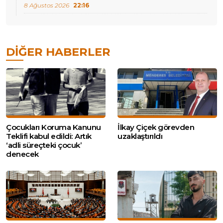
8 Ağustos 2026
22:16
DIĞER HABERLER
Çocukları Koruma Kanunu
İlkay Çiçek görevden
Teklifi kabul edildi: Artık
uzaklaştırıldı
‘adli süreçteki çocuk’
denecek