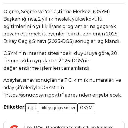
Ölçme, Seçme ve Yerleştirme Merkezi (ÖSYM)
Başkanlığınca, 2 yıllık meslek yüksekokulu
eğitimlerini 4 yıllık lisans programlarına geçerek
devam ettirmek isteyenler için düzenlenen 2025
Dikey Geçiş Sınavı (2025-DGS) sonuçları açıklandı.
ÖSYM’nin internet sitesindeki duyuruya göre, 20
Temmuz’da uygulanan 2025-DGS’nin
değerlendirme işlemleri tamamlandı.
Adaylar, sınav sonuçlarına T.C. kimlik numaraları ve
aday şifreleriyle ÖSYM’nin
“https://sonuc.osym.gov.tr” adresinden erişebilecek.
Etiketler:
dgs
dikey geçiş sınavı
ÖSYM
İlke TV'yi, Google'da tercih edilen kaynak