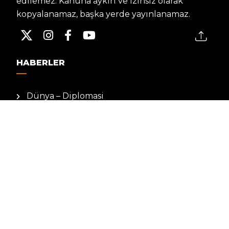
edilemez. Kanuna aykırı ve izinsiz olarak
kopyalanamaz, başka yerde yayınlanamaz.
HABERLER
Dünya – Diplomasi
Kültür Sanat
Ekonomi – Emek
Bilim & Teknoloji
Spor
KVKK BILGILENDIRMESI