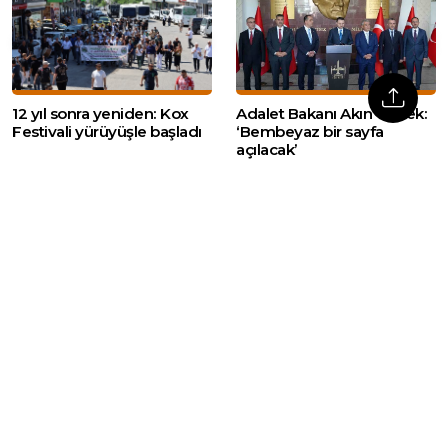
12 yıl sonra yeniden: Kox
Adalet Bakanı Akın Gürlek:
Festivali yürüyüşle başladı
‘Bembeyaz bir sayfa
açılacak’
Web sitemizde yer alan haber içerikleri izin
alınmadan, kaynak gösterilerek dahi iktibas
edilemez. Kanuna aykırı ve izinsiz olarak
kopyalanamaz, başka yerde yayınlanamaz.