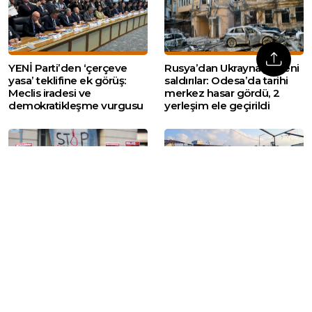
YENİ Parti’den ‘çerçeve
Rusya’dan Ukrayna’ya yeni
yasa’ teklifine ek görüş:
saldırılar: Odesa’da tarihi
Meclis iradesi ve
merkez hasar gördü, 2
demokratikleşme vurgusu
yerleşim ele geçirildi
İran’da idamlara tepki
Hatay’da
gösteren yaklaşık 100 kişi
depremzedelerden
ifadeye çağrıldı
konteyner kent
tahliyelerine tepki: ‘Nereye
gideceğiz?’