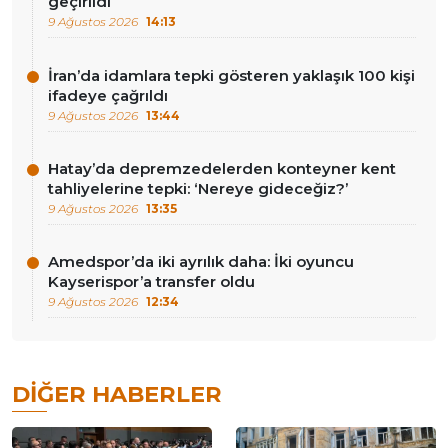
geçirildi
9 Ağustos 2026
14:13
İran’da idamlara tepki gösteren yaklaşık 100 kişi
ifadeye çağrıldı
9 Ağustos 2026
13:44
Hatay’da depremzedelerden konteyner kent
tahliyelerine tepki: ‘Nereye gideceğiz?’
9 Ağustos 2026
13:35
Amedspor’da iki ayrılık daha: İki oyuncu
Kayserispor’a transfer oldu
9 Ağustos 2026
12:34
DIĞER HABERLER