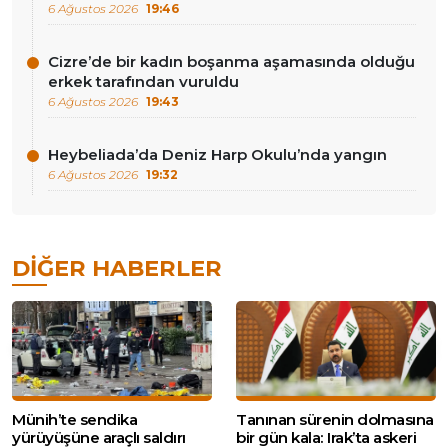
6 Ağustos 2026
19:46
Cizre’de bir kadın boşanma aşamasında olduğu
erkek tarafından vuruldu
6 Ağustos 2026
19:43
Heybeliada’da Deniz Harp Okulu’nda yangın
6 Ağustos 2026
19:32
DIĞER HABERLER
Münih’te sendika
Tanınan sürenin dolmasına
yürüyüşüne araçlı saldırı
bir gün kala: Irak’ta askeri