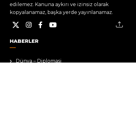
edilemez. Kanuna aykırı ve izinsiz olarak
kopyalanamaz, başka yerde yayınlanamaz.
HABERLER
Dünya – Diplomasi
Kültür Sanat
Ekonomi – Emek
Bilim & Teknoloji
Spor
KVKK BILGILENDIRMESI