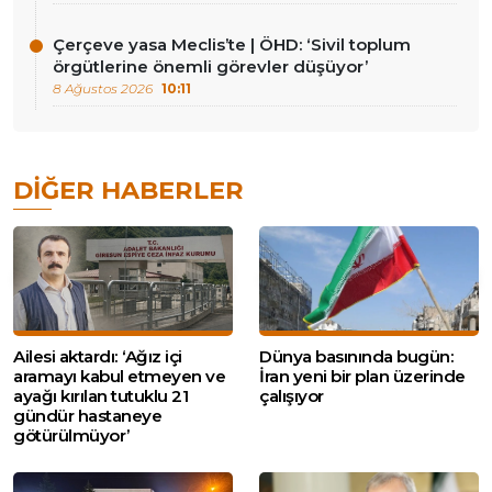
Çerçeve yasa Meclis’te | ÖHD: ‘Sivil toplum
örgütlerine önemli görevler düşüyor’
8 Ağustos 2026
10:11
DIĞER HABERLER
Ailesi aktardı: ‘Ağız içi
Dünya basınında bugün:
aramayı kabul etmeyen ve
İran yeni bir plan üzerinde
ayağı kırılan tutuklu 21
çalışıyor
gündür hastaneye
götürülmüyor’