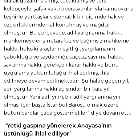
olarak gözaltına almış, tutuklamış ve ters
kelepçeyle, şafak vakti operasyonlarıyla kamuoyuna
teşhirle yurttaşlar sistematik bir biçimde hak ve
özgürlüklerinden alıkonulmuş ve mağdur
olmuştur. Bu çerçevede, adil yargılanma hakkı,
mahkemeye erişim, tarafsız ve bağımsız mahkeme
hakkı, hukuki araçların eşitliği, yargılamanın
çabukluğu ve saydamlığı, suçsuz sayılma hakkı,
savunma hakkı, gerekçeli karar hakkı ve bunu
uygulama yükümlülüğü ihlal edilmiş, ihlal
edilmeye devam edilmektedir. Şu halde geçen yıl,
adil yargılanma hakkı açısından bir kara yıl
olmuştur. Yeni adli yılın, bir adil yargılanma yılı
olması için başta İstanbul Barosu olmak üzere
bütün barolar çaba göstermeliler” diye devam etti.
‘Yetki gaspına yönelerek Anayasa’nın
üstünlüğü ihlal ediliyor’