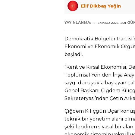
Elif Dikbaş Yeğin
YAYINLANMA:
GÜ
4 TEMMUZ 2026 12:01
Demokratik Bölgeler Partisi
Ekonomi ve Ekonomik Örgütl
başladı.
“Kent ve Kırsal Ekonomisi, 
Toplumsal Yeniden İnşa Arayış
saygı duruşuyla başlayan çal
Genel Başkanı Çiğdem Kılıçgü
Sekreteryası’ndan Çetin Arka
Çiğdem Kılıçgün Uçar konuş
teknik bir yönetim alanı ol
şekillendiren siyasal bir alan
ekonomik sistemin yoksulluğu