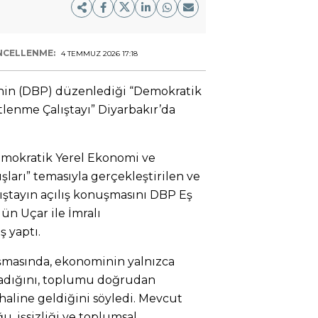
NCELLENME:
4 TEMMUZ 2026 17:18
’nin (DBP) düzenlediği “Demokratik
enme Çalıştayı” Diyarbakır’da
Demokratik Yerel Ekonomi ve
ları” temasıyla gerçekleştirilen ve
ıştayın açılış konuşmasını DBP Eş
n Uçar ile İmralı
ş yaptı.
masında, ekonominin yalnızca
madığını, toplumu doğrudan
 haline geldiğini söyledi. Mevcut
, işsizliği ve toplumsal