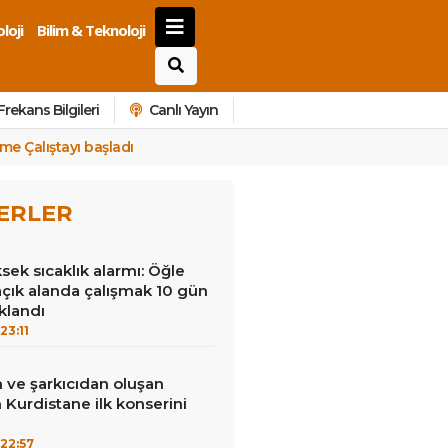
loji
Bilim & Teknoloji
Frekans Bilgileri
Canlı Yayın
e Çalıştayı başladı
ERLER
ek sıcaklık alarmı: Öğle
açık alanda çalışmak 10 gün
klandı
23:11
 ve şarkıcıdan oluşan
Kurdistane ilk konserini
22:57