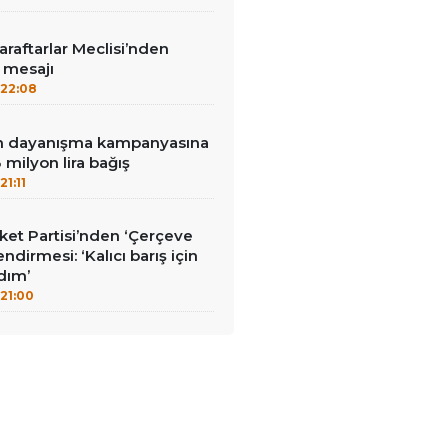
aftarlar Meclisi’nden
’ mesajı
22:08
nin dayanışma kampanyasına
milyon lira bağış
21:11
et Partisi’nden ‘Çerçeve
ndirmesi: ‘Kalıcı barış için
adım’
21:00