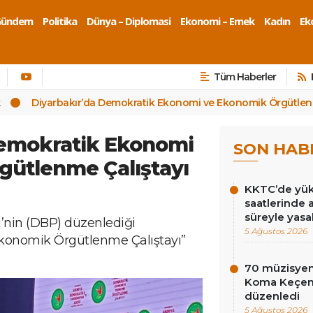
Gündem
Politika
Dünya – Diplomasi
Ekonomi – Emek
Kadın
Eko
Tüm Haberler
k
Diyarbakır’da Demokratik Ekonomi ve Ekonomik Örgütlenm
Demokratik Ekonomi
SON HAB
gütlenme Çalıştayı
KKTC’de yüks
saatlerinde 
süreyle yasa
i’nin (DBP) düzenlediği
5 Ağustos 2026
konomik Örgütlenme Çalıştayı”
70 müzisyen
Koma Keçen 
düzenledi
5 Ağustos 2026