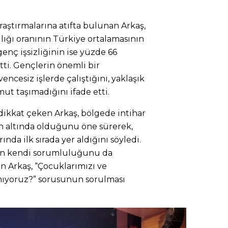
 araştırmalarına atıfta bulunan Arkaş,
ığı oranının Türkiye ortalamasının
 genç işsizliğinin ise yüzde 66
rtti. Gençlerin önemli bir
ncesiz işlerde çalıştığını, yaklaşık
mut taşımadığını ifade etti.
dikkat çeken Arkaş, bölgede intihar
ın altında olduğunu öne sürerek,
ında ilk sırada yer aldığını söyledi.
un kendi sorumluluğunu da
en Arkaş, “Çocuklarımızı ve
ıyoruz?” sorusunun sorulması