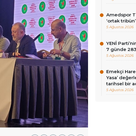
Amedspor Tar
‘ortak tribün
5 Ağustos 2026
YENİ Parti’
7 günde 283 
5 Ağustos 2026
Emekçi Harek
Yasa’ değerle
tarihsel bir 
5 Ağustos 2026