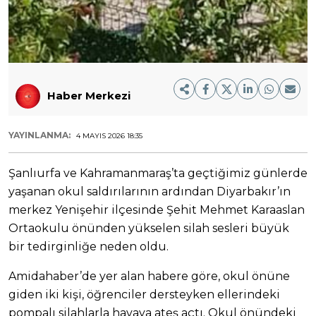
Haber Merkezi
YAYINLANMA:
4 MAYIS 2026 18:35
Şanlıurfa ve Kahramanmaraş’ta geçtiğimiz günlerde
yaşanan okul saldırılarının ardından Diyarbakır’ın
merkez Yenişehir ilçesinde Şehit Mehmet Karaaslan
Ortaokulu önünden yükselen silah sesleri büyük
bir tedirginliğe neden oldu.
Amidahaber’de yer alan habere göre, okul önüne
giden iki kişi, öğrenciler dersteyken ellerindeki
pompalı silahlarla havaya ateş açtı. Okul önündeki