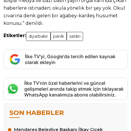
sosyal medya ve bazı basın yayın organlarında çıkan
haberlere istinaden; okula yönelik bir şey yok. Okul
civarına denk gelen bir ağabey-kardeş husumet
konusu.” denildi.
Etiketler:
diyarbakır
panik
saldırı
İlke TV'yi, Google'da tercih edilen kaynak
olarak ekleyin
İlke TV’nin özel haberlerini ve güncel
gelişmeleri anında takip etmek için tıklayarak
WhatsApp kanalımıza abone olabilirsiniz.
SON HABERLER
Menderes Belediye Başkanı İlkay Çiçek