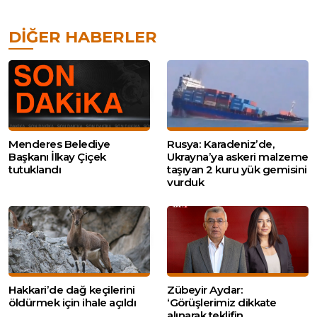
DIĞER HABERLER
Menderes Belediye
Rusya: Karadeniz’de,
Başkanı İlkay Çiçek
Ukrayna’ya askeri malzeme
tutuklandı
taşıyan 2 kuru yük gemisini
vurduk
Hakkari’de dağ keçilerini
Zübeyir Aydar:
öldürmek için ihale açıldı
‘Görüşlerimiz dikkate
alınarak teklifin