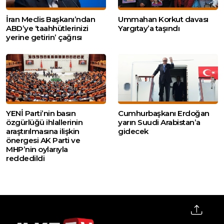
İran Meclis Başkanı’ndan
Ummahan Korkut davası
ABD’ye ‘taahhütlerinizi
Yargıtay’a taşındı
yerine getirin’ çağrısı
YENİ Parti’nin basın
Cumhurbaşkanı Erdoğan
özgürlüğü ihlallerinin
yarın Suudi Arabistan’a
araştırılmasına ilişkin
gidecek
önergesi AK Parti ve
MHP’nin oylarıyla
reddedildi