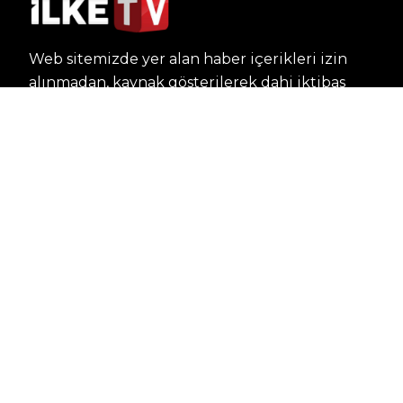
Web sitemizde yer alan haber içerikleri izin
alınmadan, kaynak gösterilerek dahi iktibas
edilemez. Kanuna aykırı ve izinsiz olarak
kopyalanamaz, başka yerde yayınlanamaz.
HABERLER
Dünya – Diplomasi
Kültür Sanat
Ekonomi – Emek
Bilim & Teknoloji