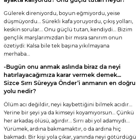
ayakta kalıyordu? Onu güçlü tutan neydi?
Gülerek direniyordu, boyun eğmiyordu, yeise
düşmüyordu… Sürekli kafa yoruyordu, çıkış yolları,
keskin sorular… Onu güçlü tutan, kendiydi… Bizim
gençlik marşlarımızdan bir mısra sanırım onun
özetiydi: Kalsa bile tek başına yıkılmayana
merhaba…
-Bugün onu anmak aslında biraz da neyi
hatırlayacağımıza karar vermek demek…
Sizce Sırrı Süreyya Önder’i anmanın en doğru
yolu nedir?
Ölüm acı değildir, neyi kaybettiğini bilmek acıdır…
Yerine bir şeyi ya da kimseyi koyamıyorsun… Çünkü
her arkadaş ölüsü, ağırdır… Sırrı abi yol adamıydı…
Yürümek, ardına bakmamaktır, o da ardına hiç
bakmadı. Bir kişi yola çıkar, yanında neyi götürdüğü