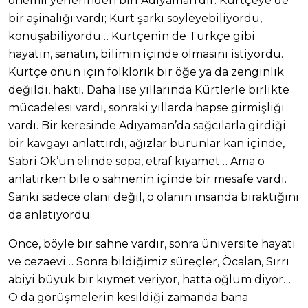
önemli yerlerinden biri Adıyaman’dır. Kürtçeye de
bir aşinalığı vardı; Kürt şarkı söyleyebiliyordu,
konuşabiliyordu… Kürtçenin de Türkçe gibi
hayatın, sanatın, bilimin içinde olmasını istiyordu.
Kürtçe onun için folklorik bir öğe ya da zenginlik
değildi, haktı. Daha lise yıllarında Kürtlerle birlikte
mücadelesi vardı, sonraki yıllarda hapse girmişliği
vardı. Bir keresinde Adıyaman’da sağcılarla girdiği
bir kavgayı anlattırdı, ağızlar burunlar kan içinde,
Sabri Ok’un elinde sopa, etraf kıyamet… Ama o
anlatırken bile o sahnenin içinde bir mesafe vardı.
Sanki sadece olanı değil, o olanın insanda bıraktığını
da anlatıyordu.
Önce, böyle bir sahne vardır, sonra üniversite hayatı
ve cezaevi… Sonra bildiğimiz süreçler, Öcalan, Sırrı
abiyi büyük bir kıymet veriyor, hatta oğlum diyor…
O da görüşmelerin kesildiği zamanda bana