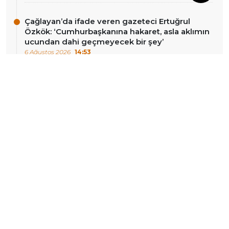
Çağlayan’da ifade veren gazeteci Ertuğrul
Özkök: ‘Cumhurbaşkanına hakaret, asla aklımın
ucundan dahi geçmeyecek bir şey’
6 Ağustos 2026
14:53
DIĞER HABERLER
Tahliye edilmişti: İnan
Özel’den Güvenpark’ta
Güney göreve iade
‘süreç’ açıklaması:
edilmedi
‘Meclis’te konuşulması
gerektiğini düşünüyoruz’