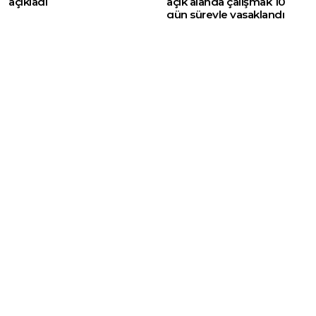
açıkladı
açık alanda çalışmak 10
gün süreyle yasaklandı
Web sitemizde yer alan haber içerikleri izin
alınmadan, kaynak gösterilerek dahi iktibas
edilemez. Kanuna aykırı ve izinsiz olarak
kopyalanamaz, başka yerde yayınlanamaz.
HABERLER