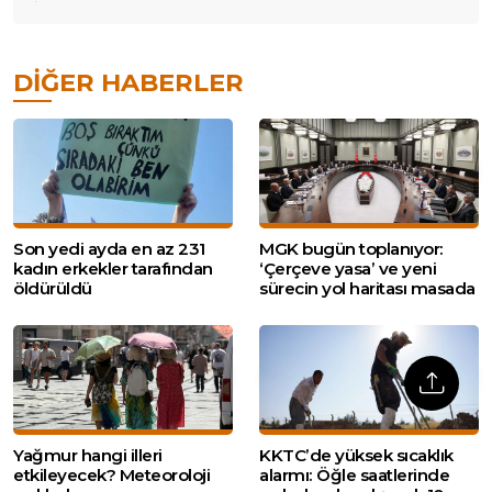
DIĞER HABERLER
Son yedi ayda en az 231
MGK bugün toplanıyor:
kadın erkekler tarafından
‘Çerçeve yasa’ ve yeni
öldürüldü
sürecin yol haritası masada
Yağmur hangi illeri
KKTC’de yüksek sıcaklık
etkileyecek? Meteoroloji
alarmı: Öğle saatlerinde