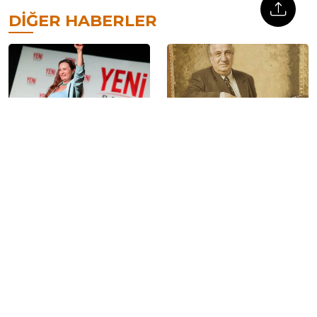
DIĞER HABERLER
YENİ Parti Manisa İl Başkanı
Aram Tigran Brüksel’deki
İlksen Özalper tutuklandı
mezarı başında anıldı
Almanya’da iki Kürt mülteci
Hevsel Bahçeleri’nde
öldürüldü: 1 şüpheli
petrol tehdidi: ‘Sadece
gözaltında
mahkeme yetmez,
toplumsal refleks şart’