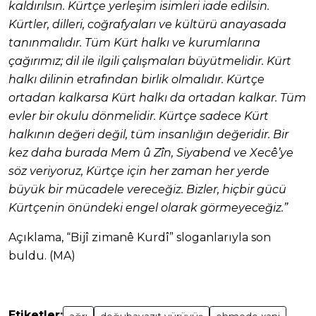
kaldırılsın. Kürtçe yerleşim isimleri iade edilsin.
Kürtler, dilleri, coğrafyaları ve kültürü anayasada
tanınmalıdır. Tüm Kürt halkı ve kurumlarına
çağırımız; dil ile ilgili çalışmaları büyütmelidir. Kürt
halkı dilinin etrafından birlik olmalıdır. Kürtçe
ortadan kalkarsa Kürt halkı da ortadan kalkar. Tüm
evler bir okulu dönmelidir. Kürtçe sadece Kürt
halkının değeri değil, tüm insanlığın değeridir. Bir
kez daha burada Mem û Zîn, Siyabend ve Xecê’ye
söz veriyoruz, Kürtçe için her zaman her yerde
büyük bir mücadele vereceğiz. Bizler, hiçbir gücü
Kürtçenin önündeki engel olarak görmeyeceğiz.”
Açıklama, “Bijî zimanê Kurdî” sloganlarıyla son
buldu. (MA)
Etiketler: