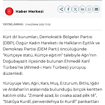
Haber Merkezi
YAYINLANMA:
3 HAZIRAN 2025 17:03
Kürt dil kurumları, Demokratik Bölgeler Partisi
(DBP), Özgür Kadın Hareketi ile Halkların Eşitlik ve
Demokrasi Partisi (DEM Parti) öncülüğünde
“Kürtçeye statü, Kürtçe eğitim” talebiyle Ağrı’nın
Doğubayazıt ilçesinde bulunan Ehmedê Xanî
Türbesi’ne (Ahmed-i Hani Türbesi) yürüyüş
düzenledi.
Yürüyüşe Van, Ağrı, Kars, Muş, Erzurum, Bitlis, Iğdır
ve Ardahan’ın aralarında bulunduğu birçok kentten
katılım oldu. “Zimanê azad, bi civaka azad pêk tê”,
“Statûya Kurdî, perwerdehiya bi Kurdî” pankartları