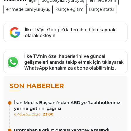
ağrı
doğubayazıt yürüyüş
ehmede xani
ehmede xani yürüyüş
Kürtçe eğitim
kürtçe statü
İlke TV'yi, Google'da tercih edilen kaynak
olarak ekleyin
İlke TV’nin özel haberlerini ve güncel
gelişmeleri anında takip etmek için tıklayarak
WhatsApp kanalımıza abone olabilirsiniz.
SON HABERLER
İran Meclis Başkanı’ndan ABD’ye ‘taahhütlerinizi
yerine getirin’ çağrısı
6 Ağustos 2026
23:00
Ummahan Korkut davası Yargıtay’a taşındı