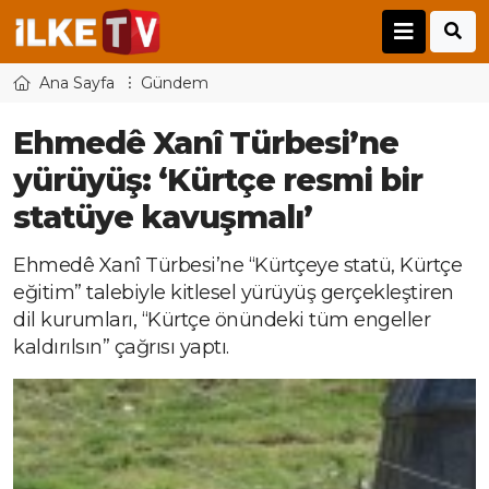
Ana Sayfa
Gündem
Ehmedê Xanî Türbesi’ne
yürüyüş: ‘Kürtçe resmi bir
statüye kavuşmalı’
Ehmedê Xanî Türbesi’ne “Kürtçeye statü, Kürtçe
eğitim” talebiyle kitlesel yürüyüş gerçekleştiren
dil kurumları, “Kürtçe önündeki tüm engeller
kaldırılsın” çağrısı yaptı.