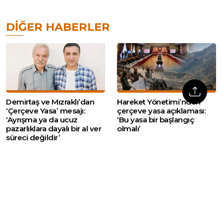
DIĞER HABERLER
Demirtaş ve Mızraklı’dan
Hareket Yönetimi’nden
‘Çerçeve Yasa’ mesajı:
çerçeve yasa açıklaması:
‘Ayrışma ya da ucuz
‘Bu yasa bir başlangıç
pazarlıklara dayalı bir al ver
olmalı’
süreci değildir’
Doruk Madencilik
YENİ Parti’den çerçeve
işçilerinden eylemlerinin
yasa teklifine ek görüş: