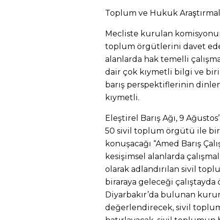
Toplum ve Hukuk Araştırmal
Mecliste kurulan komisyonun 
toplum örgütlerini davet ed
alanlarda hak temelli çalışma
dair çok kıymetli bilgi ve b
barış perspektiflerinin dinle
kıymetli.
Eleştirel Barış Ağı, 9 Ağusto
50 sivil toplum örgütü ile bi
konuşacağı “Amed Barış Çalış
kesişimsel alanlarda çalışmal
olarak adlandırılan sivil top
biraraya geleceği çalıştayda 
Diyarbakır’da bulunan kuruml
değerlendirecek, sivil topl