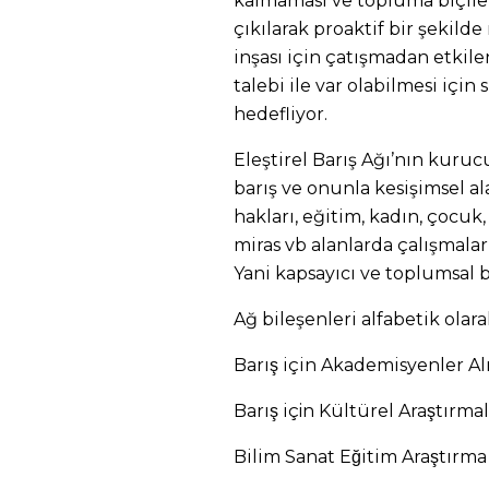
kalmaması ve topluma biçile
çıkılarak proaktif bir şekilde
inşası için çatışmadan etkil
talebi ile var olabilmesi için
hedefliyor.
Eleştirel Barış Ağı’nın kuruc
barış ve onunla kesişimsel a
hakları, eğitim, kadın, çocuk,
miras vb alanlarda çalışmal
Yani kapsayıcı ve toplumsal b
Ağ bileşenleri alfabetik olara
Barış için Akademisyenler 
Barış iç
in K
ültürel Araştırma
Bilim Sanat Eğitim Araştırma