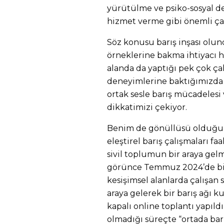
yürütülme ve psiko-sosyal de
hizmet verme gibi önemli ça
Söz konusu barış inşası olun
ö
rneklerine bakma ihtiyacı h
alanda da yaptığı pek çok 
deneyimlerine baktığımızda ba
ortak sesle barış mücadelesi 
dikkatimizi çekiyor.
Benim de gönüllüsü olduğum
eleştirel barış çalışmaları fa
sivil toplumun bir araya gelm
görünce Temmuz 2024’de bir
kesişimsel alanlarda çalışan 
araya gelerek bir barış ağı k
kapalı online toplantı yapıld
olmadığı süreçte “ortada barı