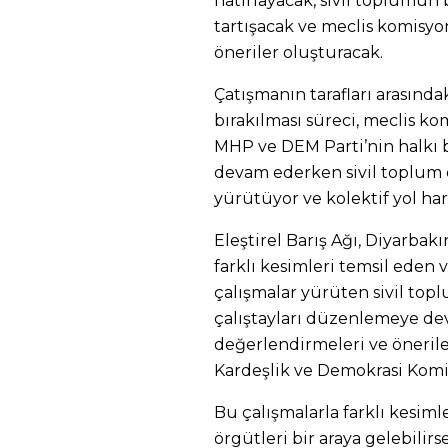
hatırlayacak, sivil toplumun b
tartışacak ve meclis komisyo
öneriler oluşturacak.
Çatışmanın tarafları arasında
bırakılması süreci, meclis k
MHP ve DEM Parti’nin halkı 
devam ederken sivil toplum d
yürütüyor ve kolektif yol har
Eleştirel Barış Ağı, Diyarbak
farklı kesimleri temsil eden v
çalışmalar yürüten sivil topl
çalıştayları düzenlemeye de
değerlendirmeleri ve öneri
Kardeşlik ve Demokrasi Kom
Bu çalışmalarla farklı kesiml
örgütleri bir araya gelebilirse