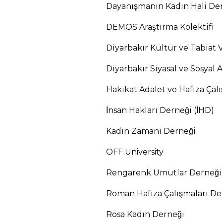
Dayanışmanın Kadın Hali D
DEMOS Araş
tırma Kolektifi
Diyarbakı
r K
ültür ve Tabiat 
Diyarbakır Siyasal ve Sosyal A
Hakikat Adalet ve Hafı
za
Çalı
İnsan Hakları Derneği (İHD)
Kadın Zamanı Derneği
OFF University
Rengarenk Umutlar Derneği
Roman Hafı
za
Çalışmaları D
Rosa Kadın Derneği