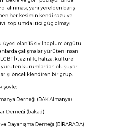
n “bekle ve gör” pozisyonundan
 rol alınması, yani yerelden barış
enen her kesimin kendi sözü ve
 sivil toplumda itici güç olmayı
u üyesi olan 15 sivil toplum örgütü
lanlarda çalışmalar yürüten insan
 LGBTİ+, azınlık, hafıza, kültürel
ar yürüten kurumlardan oluşuyor.
arışı önceliklendiren bir grup.
k şöyle:
Almanya Derneği (BAK Almanya)
lar Derneği (bakad)
 ve Dayanışma Derneği (Bİ
RARADA)