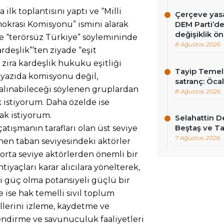
ilk toplantısını yaptı ve “Milli
Çerçeve yas
okrasi Komisyonu” ismini alarak
DEM Parti’d
değişiklik ön
de “terörsüz Türkiye” söylemininde
8 Ağustos 2026
rdeşlik”’ten ziyade “eşit
 zira kardeşlik hukuku eşitliği
Tayip Temel y
yazıda komisyonu değil,
satranç: Öcala
 alınabileceği söylenen gruplardan
8 Ağustos 2026
 istiyorum. Daha özelde ise
ak istiyorum.
Selahattin D
Beştaş ve Ta
 çatışmanın tarafları olan üst seviye
7 Ağustos 2026
nen taban seviyesindeki aktörler
orta seviye aktörlerden önemli bir
htiyaçları karar alıcılara yönelterek,
ici güç olma potansiyeli güçlü bir
 ise hak temelli sivil toplum
lallerini izleme, kaydetme ve
lendirme ve savunuculuk faaliyetleri