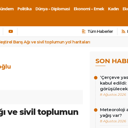
Gündem
Politika
Dünya – Diplomasi
Ekonomi – Emek
Kadın
Eko
Tüm Haberler
leştirel Barış Ağı ve sivil toplumun yol haritaları
SON HAB
oğlu
‘Çerçeve ya
kabul edildi
görüşülecek
8 Ağustos 2026
ğı ve sivil toplumun
Meteoroloji 
yağış var?
8 Ağustos 2026