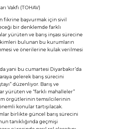
arı Vakfı
(TOHAV)
fikrine başvurmak için sivil
eceği bir denklemde farklı
lar yürüten ve barış inşası sürecine
irikimleri bulunan bu kurumların
nmesi ve önerilerine kulak verilmesi
s’da yani bu cumartesi Diyarbakır’da
raraya gelerek barış sürecini
tayı” düzenliyor. Barış ve
ar yürüten ve “farklı mahalleler”
lum örgütlerinin temsilcilerinin
önemli konular tartışılacak.
ar birlikte güncel barış sürecini
umun tanıklığında geçmişi