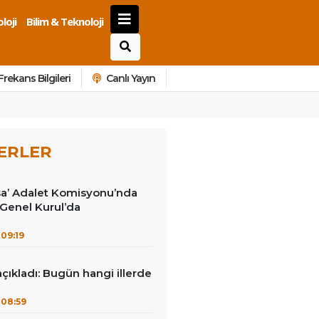
loji
Bilim & Teknoloji
Frekans Bilgileri
Canlı Yayın
ERLER
sa’ Adalet Komisyonu’nda
: Genel Kurul’da
09:19
açıkladı: Bugün hangi illerde
08:59