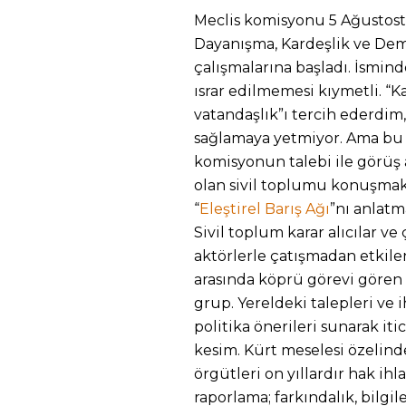
Meclis komisyonu 5 Ağustosta 
Dayanışma, Kardeşlik ve Dem
çalışmalarına başladı. İsmin
ısrar edilmemesi kıymetli. “Ka
vatandaşlık”ı tercih ederdim,
sağlamaya yetmiyor. Ama bu 
komisyonun talebi ile görüş
olan sivil toplumu konuşmak
“
Eleştirel Barış Ağı
”nı anlatm
Sivil toplum karar alıcılar ve
aktörlerle çatışmadan etkile
arasında köprü görevi gören 
grup. Yereldeki talepleri ve i
politika önerileri sunarak it
kesim. Kürt meselesi özelinde
ö
rgütleri on yıllardır hak ih
raporlama; farkındalık, bilgi