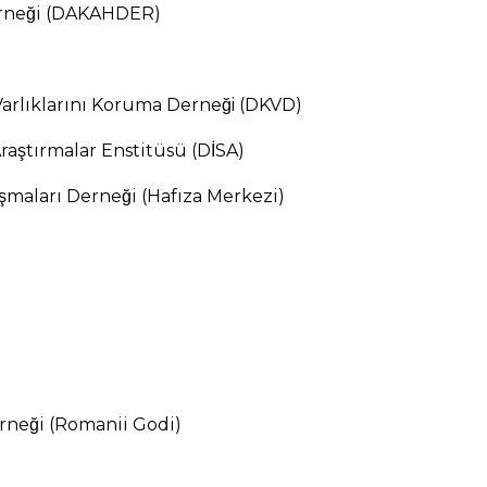
erneği (DAKAHDER)
Varlıklarını Koruma Derneğ
i (DKVD)
raştırmalar Enstitüsü (DİSA)
şmaları Derneği (Hafıza Merkezi)
erneği (Romanii Godi)