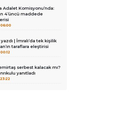
a Adalet Komisyonu’nda:
en 4’üncü maddede
erisi
06:00
azdı | İmralı’da tek kişilik
n’ın taraflara eleştirisi
00:12
emirtaş serbest kalacak mı?
nrıkulu yanıtladı
23:22