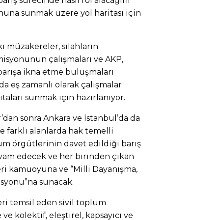
arış sürecinde nasıl rol alacağını
nuna sunmak üzere yol haritası için
ki müzakereler, silahların
omisyonunun çalışmaları ve AKP,
barışa ikna etme buluşmaları
a eş zamanlı olarak çalışmalar
itaları sunmak için hazırlanıyor.
ır’dan sonra Ankara ve İstanbul’da da
e farklı alanlarda hak temelli
um örgütlerinin davet edildiği barış
vam edecek ve her birinden çıkan
leri kamuoyuna ve
“
Milli Dayanışma,
isyonu”na sunacak.
eri temsil eden sivil toplum
 ve kolektif, eleştirel, kapsayıcı ve